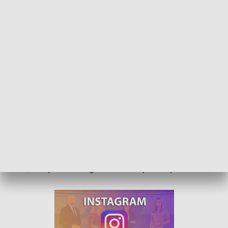
30 uciśnięć i dwa oddechy. Rozpoczęła się akcja Resuscytacja dla Szkół
Jak prawidłowo udzielić pierwszej pomocy w sytuacji
zagrożenia życia - poznały dziś dzieci ze szkoły w Pludrach.
Zajęcia zorganizowano w ramach akcji Resuscytacja dla
Szkół, którą dziś zainaugurowano na Opolszczyźnie.