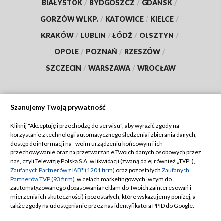
BIAŁYSTOK
/
BYDGOSZCZ
/
GDAŃSK
/
GORZÓW WLKP.
/
KATOWICE
/
KIELCE
/
KRAKÓW
/
LUBLIN
/
ŁÓDŹ
/
OLSZTYN
/
OPOLE
/
POZNAŃ
/
RZESZÓW
/
SZCZECIN
/
WARSZAWA
/
WROCŁAW
Szanujemy Twoją prywatność
Dołącz do nas:
Kliknij "Akceptuję i przechodzę do serwisu", aby wyrazić zgody na
korzystanie z technologii automatycznego śledzenia i zbierania danych,
TVP
dostęp do informacji na Twoim urządzeniu końcowym i ich
Abonament TVP
przechowywanie oraz na przetwarzanie Twoich danych osobowych przez
Regulamin TVP
nas, czyli Telewizję Polską S.A. w likwidacji (zwaną dalej również „TVP”),
Emisja w TVP
Zaufanych Partnerów z IAB* (1201 firm)
oraz pozostałych
Zaufanych
Polityka prywatności
Partnerów TVP (93 firm)
, w celach marketingowych (w tym do
Centrum informacji TVP
Moje zgody
zautomatyzowanego dopasowania reklam do Twoich zainteresowań i
mierzenia ich skuteczności) i pozostałych, które wskazujemy poniżej, a
Naziemna Telewizja Cyfrowa
Pomoc
także zgody na udostępnianie przez nas identyfikatora PPID do Google.
Sklep TVP
Biuro reklamy