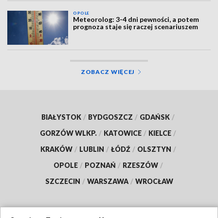
OPOLE
Meteorolog: 3-4 dni pewności, a potem
prognoza staje się raczej scenariuszem
ZOBACZ WIĘCEJ
BIAŁYSTOK
/
BYDGOSZCZ
/
GDAŃSK
/
GORZÓW WLKP.
/
KATOWICE
/
KIELCE
/
KRAKÓW
/
LUBLIN
/
ŁÓDŹ
/
OLSZTYN
/
OPOLE
/
POZNAŃ
/
RZESZÓW
/
SZCZECIN
/
WARSZAWA
/
WROCŁAW