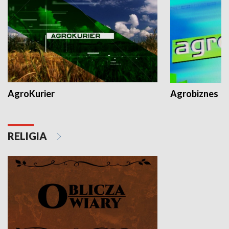
AgroKurier
Agrobiznes
RELIGIA