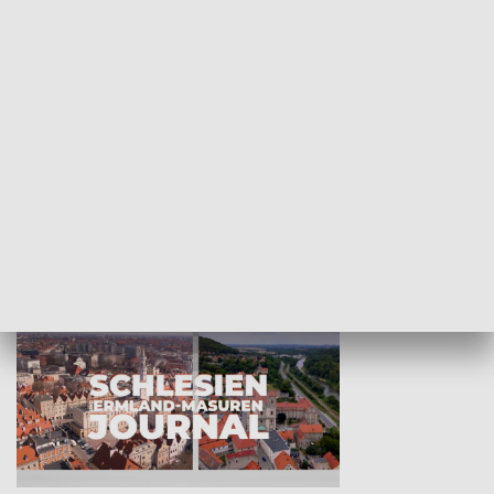
Wejściówka
Zakładka
MNIEJSZOŚCI