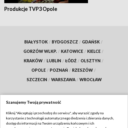
Produkcje TVP3 Opole
BIAŁYSTOK
/
BYDGOSZCZ
/
GDAŃSK
/
GORZÓW WLKP.
/
KATOWICE
/
KIELCE
/
KRAKÓW
/
LUBLIN
/
ŁÓDŹ
/
OLSZTYN
/
OPOLE
/
POZNAŃ
/
RZESZÓW
/
SZCZECIN
/
WARSZAWA
/
WROCŁAW
Szanujemy Twoją prywatność
Dołącz do nas:
Kliknij "Akceptuję i przechodzę do serwisu", aby wyrazić zgody na
korzystanie z technologii automatycznego śledzenia i zbierania danych,
TVP
dostęp do informacji na Twoim urządzeniu końcowym i ich