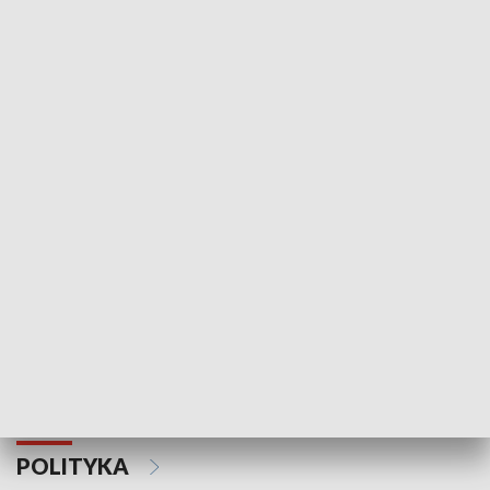
Wejściówka
Zakładka
MNIEJSZOŚCI
Schlesien Journal
POLITYKA