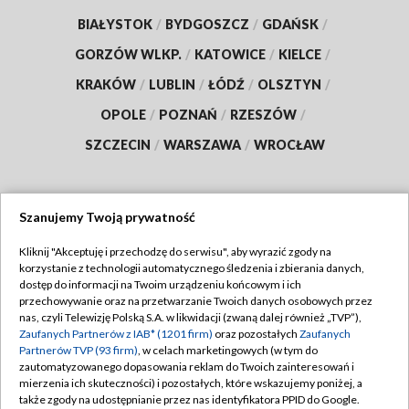
BIAŁYSTOK
/
BYDGOSZCZ
/
GDAŃSK
/
GORZÓW WLKP.
/
KATOWICE
/
KIELCE
/
KRAKÓW
/
LUBLIN
/
ŁÓDŹ
/
OLSZTYN
/
OPOLE
/
POZNAŃ
/
RZESZÓW
/
SZCZECIN
/
WARSZAWA
/
WROCŁAW
Szanujemy Twoją prywatność
Dołącz do nas:
Kliknij "Akceptuję i przechodzę do serwisu", aby wyrazić zgody na
korzystanie z technologii automatycznego śledzenia i zbierania danych,
TVP
dostęp do informacji na Twoim urządzeniu końcowym i ich
Abonament TVP
przechowywanie oraz na przetwarzanie Twoich danych osobowych przez
Regulamin TVP
nas, czyli Telewizję Polską S.A. w likwidacji (zwaną dalej również „TVP”),
Emisja w TVP
Zaufanych Partnerów z IAB* (1201 firm)
oraz pozostałych
Zaufanych
Polityka prywatności
Partnerów TVP (93 firm)
, w celach marketingowych (w tym do
Centrum informacji TVP
Moje zgody
zautomatyzowanego dopasowania reklam do Twoich zainteresowań i
mierzenia ich skuteczności) i pozostałych, które wskazujemy poniżej, a
Naziemna Telewizja Cyfrowa
Pomoc
także zgody na udostępnianie przez nas identyfikatora PPID do Google.