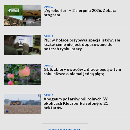
OPOLE
„Agrokurier” – 2 sierpnia 2026. Zobacz
program
OPOLE
PIE: w Polsce przybywa specjalistów, ale
kształcenie nie jest dopasowane do
potrzeb rynku pracy
OPOLE
GUS: zbiory owoców z drzew będą w tym
roku niższe o niemal jedną piątą
OPOLE
Apogeum pożarów pól rolnych. W
okolicach Kluczborka spłonęło 21
hektarów