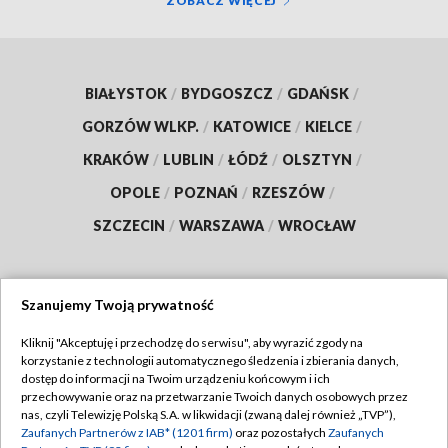
ZOBACZ WIĘCEJ
BIAŁYSTOK
/
BYDGOSZCZ
/
GDAŃSK
/
GORZÓW WLKP.
/
KATOWICE
/
KIELCE
/
KRAKÓW
/
LUBLIN
/
ŁÓDŹ
/
OLSZTYN
/
OPOLE
/
POZNAŃ
/
RZESZÓW
/
SZCZECIN
/
WARSZAWA
/
WROCŁAW
Szanujemy Twoją prywatność
Dołącz do nas:
Kliknij "Akceptuję i przechodzę do serwisu", aby wyrazić zgody na
korzystanie z technologii automatycznego śledzenia i zbierania danych,
TVP
dostęp do informacji na Twoim urządzeniu końcowym i ich
Abonament TVP
przechowywanie oraz na przetwarzanie Twoich danych osobowych przez
Regulamin TVP
nas, czyli Telewizję Polską S.A. w likwidacji (zwaną dalej również „TVP”),
Emisja w TVP
Zaufanych Partnerów z IAB* (1201 firm)
oraz pozostałych
Zaufanych
Polityka prywatności