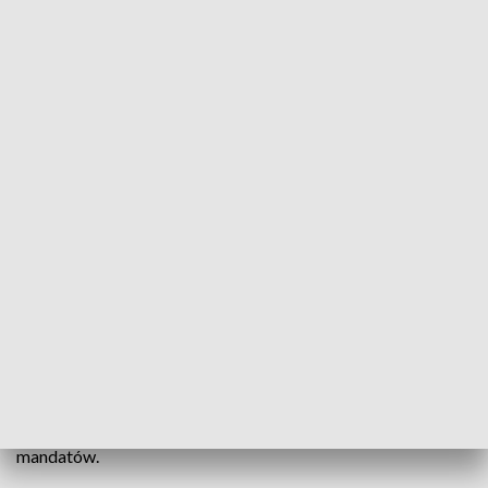
30 tysięcy kontroli i 7 tysięcy mandatów. Pracownicy KAS skontrolowali
sprzedawców
Co czwarty sprzedawca nie wystawia klientom paragonów,
wynika z kontroli przeprowadzonej przez Krajową
Administrację Skarbową. Podczas wakacji urzędnicy
przeprowadzili ponad 30 tysięcy transakcji kontrolnych i w
ich wyniku wystawili handlowcom ponad siedem tysięcy
mandatów.