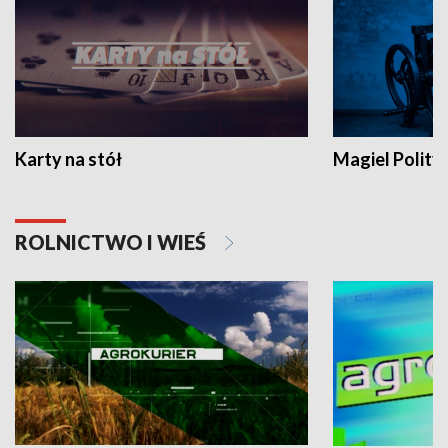
Karty na stół
Magiel Polity
ROLNICTWO I WIEŚ