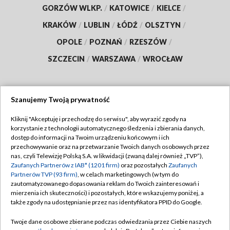
GORZÓW WLKP.
/
KATOWICE
/
KIELCE
/
KRAKÓW
/
LUBLIN
/
ŁÓDŹ
/
OLSZTYN
/
OPOLE
/
POZNAŃ
/
RZESZÓW
/
SZCZECIN
/
WARSZAWA
/
WROCŁAW
Szanujemy Twoją prywatność
Dołącz do nas:
Kliknij "Akceptuję i przechodzę do serwisu", aby wyrazić zgody na
korzystanie z technologii automatycznego śledzenia i zbierania danych,
TVP
dostęp do informacji na Twoim urządzeniu końcowym i ich
Abonament TVP
przechowywanie oraz na przetwarzanie Twoich danych osobowych przez
Regulamin TVP
nas, czyli Telewizję Polską S.A. w likwidacji (zwaną dalej również „TVP”),
Emisja w TVP
Zaufanych Partnerów z IAB* (1201 firm)
oraz pozostałych
Zaufanych
Polityka prywatności
Partnerów TVP (93 firm)
, w celach marketingowych (w tym do
Centrum informacji TVP
Moje zgody
zautomatyzowanego dopasowania reklam do Twoich zainteresowań i
mierzenia ich skuteczności) i pozostałych, które wskazujemy poniżej, a
Naziemna Telewizja Cyfrowa
Pomoc
także zgody na udostępnianie przez nas identyfikatora PPID do Google.
Sklep TVP
Biuro reklamy
Twoje dane osobowe zbierane podczas odwiedzania przez Ciebie naszych
Rada Programowa