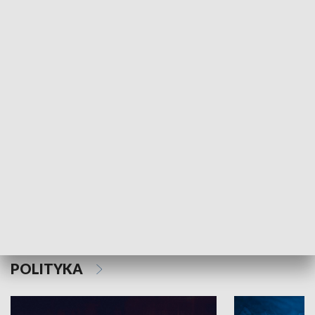
MNIEJSZOŚCI
Schlesien Journal
POLITYKA