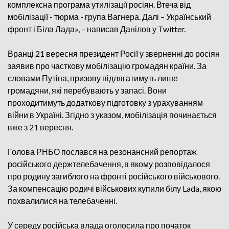
комплексна програма утилізації росіян. Втеча від
мобілізації - тюрма - група Вагнера. Далі – Український
фронт і Біла Лада», – написав Данілов у Twitter.
Вранці 21 вересня президент Росії у зверненні до росіян
заявив про часткову мобілізацію громадян країни. За
словами Путіна, призову підлягатимуть лише
громадяни, які перебувають у запасі. Вони
проходитимуть додаткову підготовку з урахуванням
війни в Україні. Згідно з указом, мобілізація починається
вже з 21 вересня.
Голова РНБО послався на резонансний репортаж
російського держтелебачення, в якому розповідалося
про родину загиблого на фронті російського військового.
За компенсацію родичі військових купили білу Lada, якою
похвалилися на телебаченні.
У середу російська влада оголосила про початок