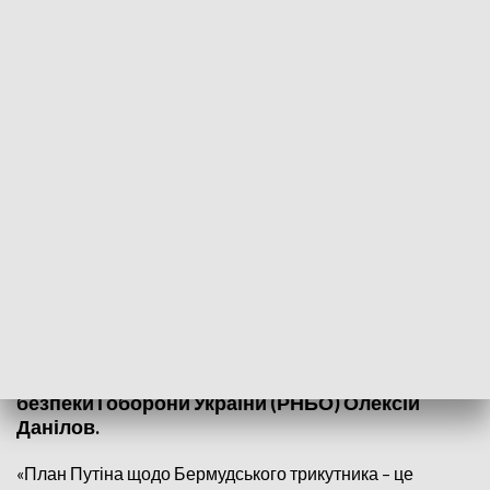
fot. Sergei Chuzavkov/SOPA Images/LightRocket via Getty Images
У середу російська влада оголосила про
початок часткової мобілізації.Оголошуючи
часткову мобілізацію в Росії, президент цієї
країни представив план “утилізації росіян”,
прокоментував секретар Ради національної
безпеки і оборони України (РНБО) Олексій
Данілов.
«План Путіна щодо Бермудського трикутника – це