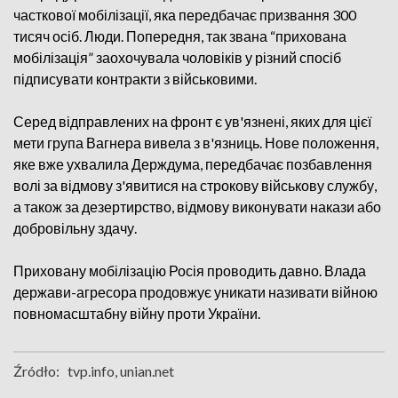
часткової мобілізації, яка передбачає призвання 300
тисяч осіб. Люди. Попередня, так звана “прихована
мобілізація” заохочувала чоловіків у різний спосіб
підписувати контракти з військовими.
Серед відправлених на фронт є ув'язнені, яких для цієї
мети група Вагнера вивела з в'язниць. Нове положення,
яке вже ухвалила Держдума, передбачає позбавлення
волі за відмову з'явитися на строкову військову службу,
а також за дезертирство, відмову виконувати накази або
добровільну здачу.
Приховану мобілізацію Росія проводить давно. Влада
держави-агресора продовжує уникати називати війною
повномасштабну війну проти України.
Źródło:
tvp.info, unian.net