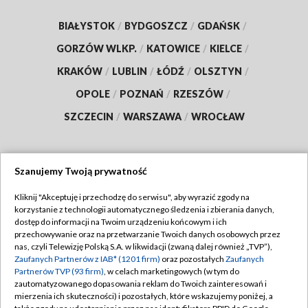
BIAŁYSTOK
/
BYDGOSZCZ
/
GDAŃSK
/
GORZÓW WLKP.
/
KATOWICE
/
KIELCE
/
KRAKÓW
/
LUBLIN
/
ŁÓDŹ
/
OLSZTYN
/
OPOLE
/
POZNAŃ
/
RZESZÓW
/
SZCZECIN
/
WARSZAWA
/
WROCŁAW
Szanujemy Twoją prywatność
Dołącz do nas:
Kliknij "Akceptuję i przechodzę do serwisu", aby wyrazić zgody na
korzystanie z technologii automatycznego śledzenia i zbierania danych,
TVP
dostęp do informacji na Twoim urządzeniu końcowym i ich
Abonament TVP
przechowywanie oraz na przetwarzanie Twoich danych osobowych przez
Regulamin TVP
nas, czyli Telewizję Polską S.A. w likwidacji (zwaną dalej również „TVP”),
Emisja w TVP
Zaufanych Partnerów z IAB* (1201 firm)
Polityka prywatności
oraz pozostałych
Zaufanych
Partnerów TVP (93 firm)
, w celach marketingowych (w tym do
Centrum informacji TVP
Moje zgody
zautomatyzowanego dopasowania reklam do Twoich zainteresowań i
mierzenia ich skuteczności) i pozostałych, które wskazujemy poniżej, a
Naziemna Telewizja Cyfrowa
Pomoc