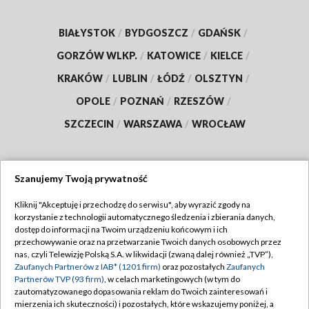
BIAŁYSTOK
/
BYDGOSZCZ
/
GDAŃSK
/
GORZÓW WLKP.
/
KATOWICE
/
KIELCE
/
KRAKÓW
/
LUBLIN
/
ŁÓDŹ
/
OLSZTYN
/
OPOLE
/
POZNAŃ
/
RZESZÓW
/
SZCZECIN
/
WARSZAWA
/
WROCŁAW
Szanujemy Twoją prywatność
Dołącz do nas:
Kliknij "Akceptuję i przechodzę do serwisu", aby wyrazić zgody na
korzystanie z technologii automatycznego śledzenia i zbierania danych,
TVP
dostęp do informacji na Twoim urządzeniu końcowym i ich
Abonament TVP
przechowywanie oraz na przetwarzanie Twoich danych osobowych przez
Regulamin TVP
nas, czyli Telewizję Polską S.A. w likwidacji (zwaną dalej również „TVP”),
Emisja w TVP
Zaufanych Partnerów z IAB* (1201 firm)
oraz pozostałych
Zaufanych
Polityka prywatności
Partnerów TVP (93 firm)
, w celach marketingowych (w tym do
Centrum informacji TVP
Moje zgody
zautomatyzowanego dopasowania reklam do Twoich zainteresowań i
mierzenia ich skuteczności) i pozostałych, które wskazujemy poniżej, a
Naziemna Telewizja Cyfrowa