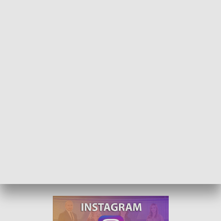
Całodobowy pomiar ciśnienia. Telemedycyna u seniorów
Bezpłatne holtery ciśnieniowe wraz z urządzeniami do
monitorowania bezdechu sennego trafiły do pierwszych
ośmiu seniorów z gminy Krapkowice. Docelowo urządzenia
otrzyma sześćdziesiąt osób. Program ma charakter
pilotażowy.