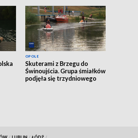
OPOLE
olska
Skuterami z Brzegu do
Świnoujścia. Grupa śmiałków
podjęła się trzydniowego
wyzwania
KÓW
/
LUBLIN
/
ŁÓDŹ
/