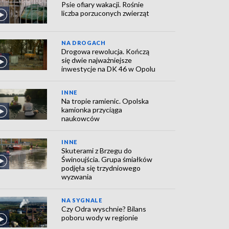
Psie ofiary wakacji. Rośnie
liczba porzuconych zwierząt
NA DROGACH
Drogowa rewolucja. Kończą
się dwie najważniejsze
inwestycje na DK 46 w Opolu
INNE
Na tropie ramienic. Opolska
kamionka przyciąga
naukowców
INNE
Skuterami z Brzegu do
Świnoujścia. Grupa śmiałków
podjęła się trzydniowego
wyzwania
NA SYGNALE
Czy Odra wyschnie? Bilans
poboru wody w regionie