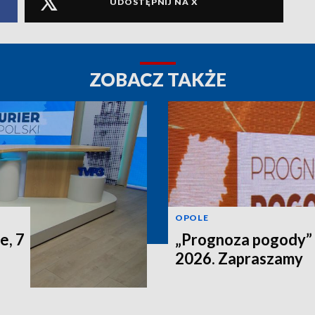
UDOSTĘPNIJ NA X
ZOBACZ TAKŻE
OPOLE
e, 7
„Prognoza pogody” n
2026. Zapraszamy