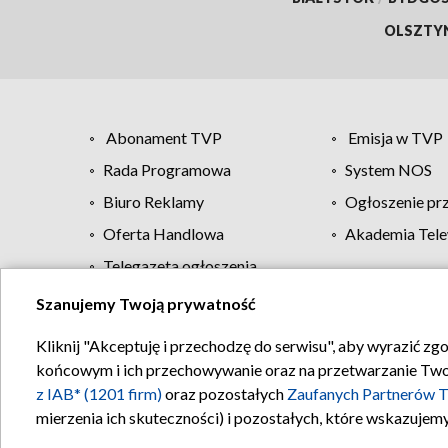
OLSZTY
Abonament TVP
Emisja w TVP
Rada Programowa
System NOS
Biuro Reklamy
Ogłoszenie pr
Oferta Handlowa
Akademia Tele
Telegazeta ogłoszenia
Szanujemy Twoją prywatność
Regulamin TVP
Kliknij "Akceptuję i przechodzę do serwisu", aby wyrazić zg
końcowym i ich przechowywanie oraz na przetwarzanie Twoich
z IAB* (1201 firm)
oraz pozostałych
Zaufanych Partnerów T
mierzenia ich skuteczności) i pozostałych, które wskazujemy