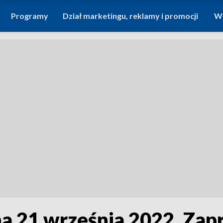
Programy
Dział marketingu, reklamy i promocji
Wi
a 21 września 2022. Zap