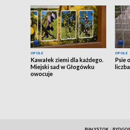
OPOLE
OPOLE
Kawałek ziemi dla każdego.
Psie 
Miejski sad w Głogówku
liczb
owocuje
BIAŁYSTOK
/
BYDGO