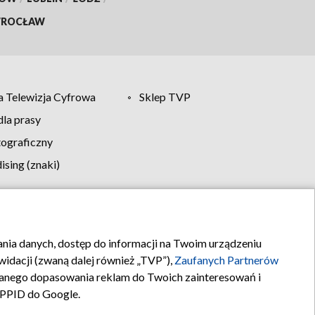
ROCŁAW
 Telewizja Cyfrowa
Sklep TVP
la prasy
tograficzny
sing (znaki)
klamy
Kontakt
rania danych, dostęp do informacji na Twoim urządzeniu
idacji (zwaną dalej również „TVP”),
Zaufanych Partnerów
anego dopasowania reklam do Twoich zainteresowań i
a PPID do Google.