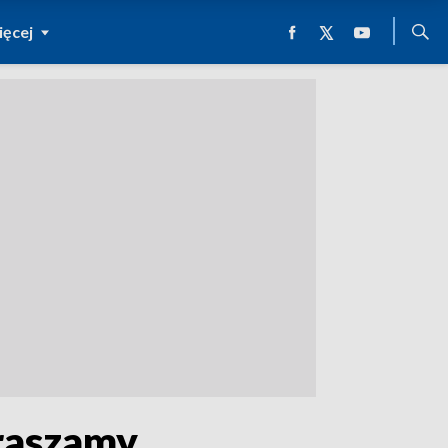
ęcej
raszamy