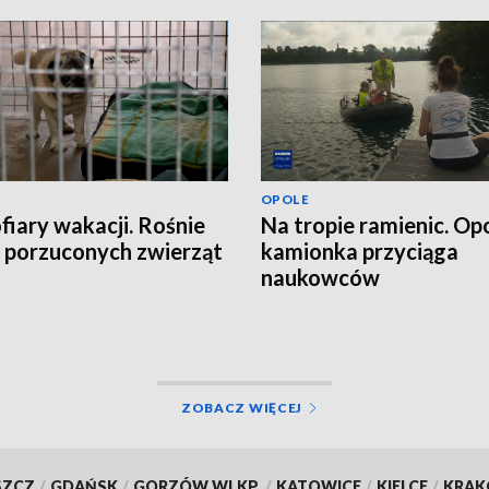
OPOLE
ofiary wakacji. Rośnie
Na tropie ramienic. Op
a porzuconych zwierząt
kamionka przyciąga
naukowców
ZOBACZ WIĘCEJ
SZCZ
/
GDAŃSK
/
GORZÓW WLKP.
/
KATOWICE
/
KIELCE
/
KRA