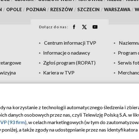
N
/
OPOLE
/
POZNAŃ
/
RZESZÓW
/
SZCZECIN
/
WARSZAWA
/
W
Dołącz do nas:
Centrum informacji TVP
Naziemna
Informacje o nadawcy
Program d
zetargowe
Zgłoś program (ROPAT)
Serwis fo
wizyjna
Kariera w TVP
Merchandi
Polityka prywatności
Moje zgody
Pomoc
Biuro re
ody na korzystanie z technologii automatycznego śledzenia i zbie
 danych osobowych przez nas, czyli Telewizję Polską S.A. w likw
VP (93 firm)
, w celach marketingowych (w tym do zautomatyzow
 poniżej, a także zgody na udostępnianie przez nas identyfikator