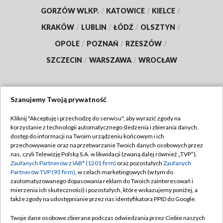
GORZÓW WLKP.
/
KATOWICE
/
KIELCE
/
KRAKÓW
/
LUBLIN
/
ŁÓDŹ
/
OLSZTYN
/
OPOLE
/
POZNAŃ
/
RZESZÓW
/
SZCZECIN
/
WARSZAWA
/
WROCŁAW
Szanujemy Twoją prywatność
Dołącz do nas:
Kliknij "Akceptuję i przechodzę do serwisu", aby wyrazić zgody na
korzystanie z technologii automatycznego śledzenia i zbierania danych,
TVP
dostęp do informacji na Twoim urządzeniu końcowym i ich
Abonament TVP
przechowywanie oraz na przetwarzanie Twoich danych osobowych przez
Regulamin TVP
nas, czyli Telewizję Polską S.A. w likwidacji (zwaną dalej również „TVP”),
Emisja w TVP
Polityka prywatności
Zaufanych Partnerów z IAB* (1201 firm)
oraz pozostałych
Zaufanych
Partnerów TVP (93 firm)
, w celach marketingowych (w tym do
Centrum informacji TVP
Moje zgody
zautomatyzowanego dopasowania reklam do Twoich zainteresowań i
mierzenia ich skuteczności) i pozostałych, które wskazujemy poniżej, a
Naziemna Telewizja Cyfrowa
Pomoc
także zgody na udostępnianie przez nas identyfikatora PPID do Google.
Sklep TVP
Biuro reklamy
Twoje dane osobowe zbierane podczas odwiedzania przez Ciebie naszych