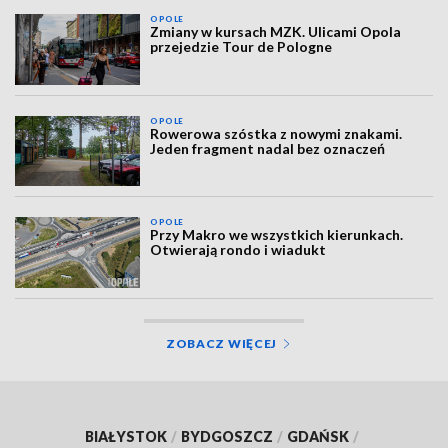
OPOLE
Zmiany w kursach MZK. Ulicami Opola
przejedzie Tour de Pologne
OPOLE
Rowerowa szóstka z nowymi znakami.
Jeden fragment nadal bez oznaczeń
OPOLE
Przy Makro we wszystkich kierunkach.
Otwierają rondo i wiadukt
ZOBACZ WIĘCEJ
BIAŁYSTOK
/
BYDGOSZCZ
/
GDAŃSK
/