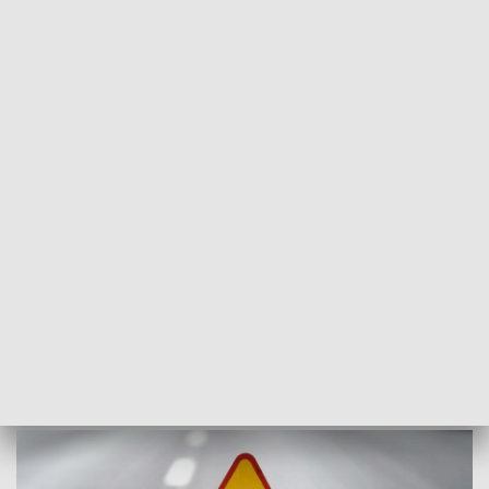
POWRÓT DO
OPOLE
TVP REGIONY
Zderzenie 4 samochodów na trasie
Głubczyce - Kędzierzyn-Koźle
2022-09-20
AK