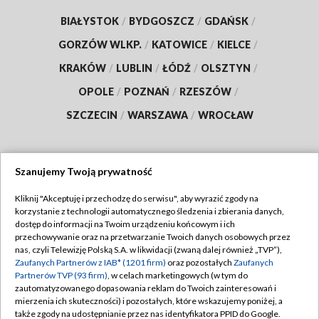
BIAŁYSTOK
/
BYDGOSZCZ
/
GDAŃSK
/
GORZÓW WLKP.
/
KATOWICE
/
KIELCE
/
KRAKÓW
/
LUBLIN
/
ŁÓDŹ
/
OLSZTYN
/
OPOLE
/
POZNAŃ
/
RZESZÓW
/
SZCZECIN
/
WARSZAWA
/
WROCŁAW
Szanujemy Twoją prywatność
Dołącz do nas:
Kliknij "Akceptuję i przechodzę do serwisu", aby wyrazić zgody na
korzystanie z technologii automatycznego śledzenia i zbierania danych,
TVP
dostęp do informacji na Twoim urządzeniu końcowym i ich
Abonament TVP
przechowywanie oraz na przetwarzanie Twoich danych osobowych przez
Regulamin TVP
nas, czyli Telewizję Polską S.A. w likwidacji (zwaną dalej również „TVP”),
Emisja w TVP
Zaufanych Partnerów z IAB* (1201 firm)
oraz pozostałych
Zaufanych
Polityka prywatności
Partnerów TVP (93 firm)
, w celach marketingowych (w tym do
Centrum informacji TVP
Moje zgody
zautomatyzowanego dopasowania reklam do Twoich zainteresowań i
mierzenia ich skuteczności) i pozostałych, które wskazujemy poniżej, a
Naziemna Telewizja Cyfrowa
Pomoc
także zgody na udostępnianie przez nas identyfikatora PPID do Google.