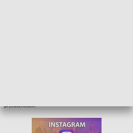
Przedszkole na ostatniej prostej. Będzie miejsce dla kolejnych 100 dzieci
Rozbudowa Przedszkola nr 5 w Namysłowie ma się ku
końcowi. Miasto pozyskało na ten cel 4 miliony złotych z
Tarczy Antykryzysowej. Dobudowane skrzydło ma
rozwiązać część problemów związanych z brakiem miejsc w
przedszkolach.