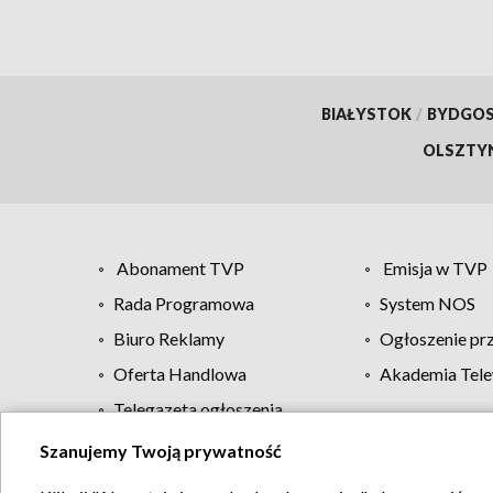
BIAŁYSTOK
/
BYDGO
OLSZTY
Abonament TVP
Emisja w TVP
Rada Programowa
System NOS
Biuro Reklamy
Ogłoszenie pr
Oferta Handlowa
Akademia Tele
Telegazeta ogłoszenia
Szanujemy Twoją prywatność
Regulamin TVP