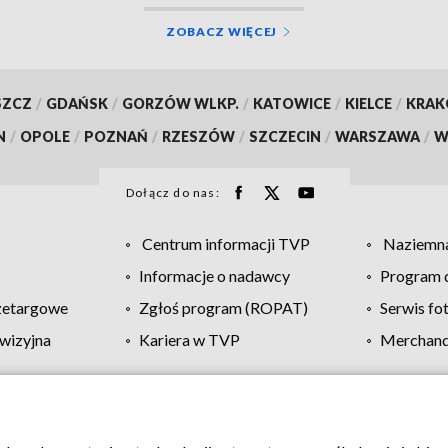
ZOBACZ WIĘCEJ
SZCZ
/
GDAŃSK
/
GORZÓW WLKP.
/
KATOWICE
/
KIELCE
/
KRA
N
/
OPOLE
/
POZNAŃ
/
RZESZÓW
/
SZCZECIN
/
WARSZAWA
/
W
Dołącz do nas:
Centrum informacji TVP
Naziemna
Informacje o nadawcy
Program d
zetargowe
Zgłoś program (ROPAT)
Serwis fo
wizyjna
Kariera w TVP
Merchandi
Polityka prywatności
Moje zgody
Pomoc
Biuro re