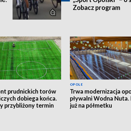
Zobacz program
OPOLE
t prudnickich torów
Trwa modernizacja opo
iczych dobiega końca.
pływalni Wodna Nuta.
 przybliżony termin
już na półmetku
cia obiektu