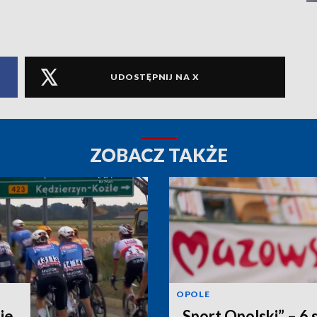
UDOSTĘPNIJ NA X
ZOBACZ TAKŻE
OPOLE
ie.
„Sport Opolski” – 6 