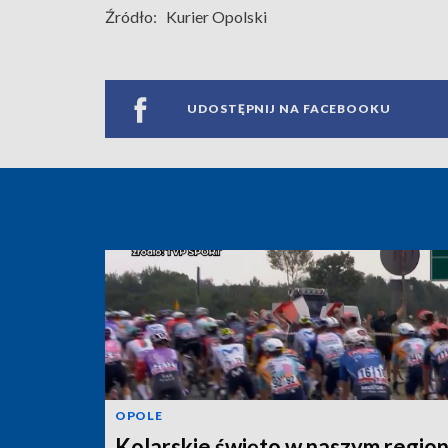
Źródło:
Kurier Opolski
UDOSTĘPNIJ NA FACEBOOKU
OPOLE
Kolarskie święto w naszym region