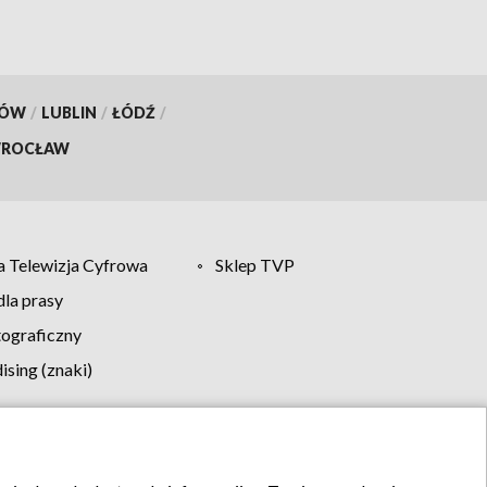
KÓW
/
LUBLIN
/
ŁÓDŹ
/
ROCŁAW
 Telewizja Cyfrowa
Sklep TVP
la prasy
tograficzny
sing (znaki)
klamy
Kontakt