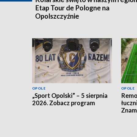
Etap Tour de Pologne na
Opolszczyźnie
OPOLE
OPOLE
„Sport Opolski” – 5 sierpnia
Remon
2026. Zobacz program
łuczn
Znamy
otwar