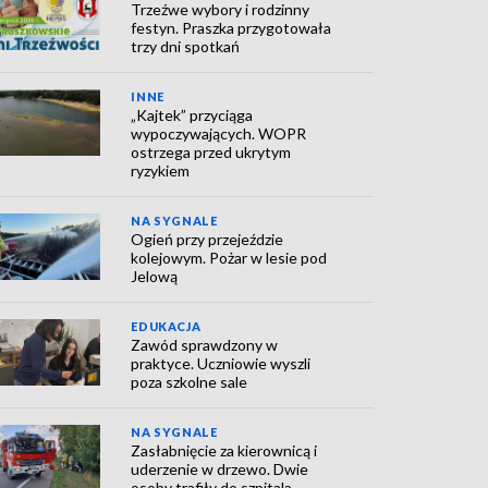
Trzeźwe wybory i rodzinny
festyn. Praszka przygotowała
trzy dni spotkań
INNE
„Kajtek” przyciąga
wypoczywających. WOPR
ostrzega przed ukrytym
ryzykiem
NA SYGNALE
Ogień przy przejeździe
kolejowym. Pożar w lesie pod
Jelową
EDUKACJA
Zawód sprawdzony w
praktyce. Uczniowie wyszli
poza szkolne sale
NA SYGNALE
Zasłabnięcie za kierownicą i
uderzenie w drzewo. Dwie
osoby trafiły do szpitala