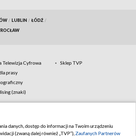
KÓW
/
LUBLIN
/
ŁÓDŹ
/
ROCŁAW
 Telewizja Cyfrowa
Sklep TVP
la prasy
tograficzny
sing (znaki)
klamy
Kontakt
rania danych, dostęp do informacji na Twoim urządzeniu
idacji (zwaną dalej również „TVP”),
Zaufanych Partnerów