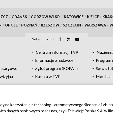
SZCZ
/
GDAŃSK
/
GORZÓW WLKP.
/
KATOWICE
/
KIELCE
/
KRA
N
/
OPOLE
/
POZNAŃ
/
RZESZÓW
/
SZCZECIN
/
WARSZAWA
/
W
Dołącz do nas:
Centrum informacji TVP
Naziemna
Informacje o nadawcy
Program d
zetargowe
Zgłoś program (ROPAT)
Serwis fo
wizyjna
Kariera w TVP
Merchandi
Polityka prywatności
Moje zgody
Pomoc
Biuro re
ody na korzystanie z technologii automatycznego śledzenia i zbie
 danych osobowych przez nas, czyli Telewizję Polską S.A. w likw