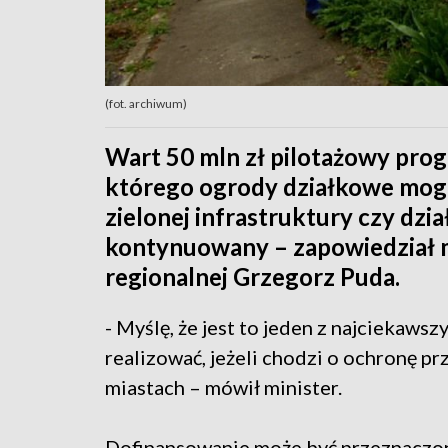
(fot. archiwum)
Wart 50 mln zł pilotażowy pro
którego ogrody działkowe mogą 
zielonej infrastruktury czy dzia
kontynuowany – zapowiedział mi
regionalnej Grzegorz Puda.
- Myślę, że jest to jeden z najciekaws
realizować, jeżeli chodzi o ochronę p
miastach – mówił minister.
Dofinansowanie może być przeznaczone