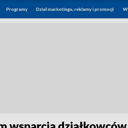
Programy
Dział marketingu, reklamy i promocji
Wi
m wsparcia działkowców