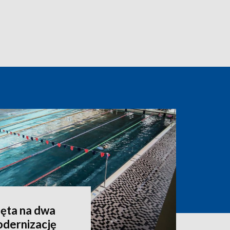
ęta na dwa
odernizację