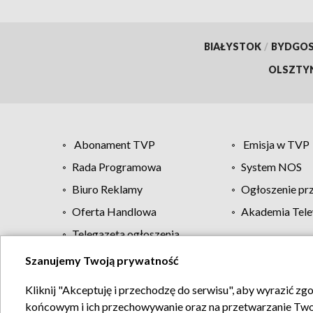
BIAŁYSTOK
/
BYDGO
OLSZTY
Abonament TVP
Emisja w TVP
Rada Programowa
System NOS
Biuro Reklamy
Ogłoszenie pr
Oferta Handlowa
Akademia Tele
Telegazeta ogłoszenia
Szanujemy Twoją prywatność
Regulamin TVP
Kliknij "Akceptuję i przechodzę do serwisu", aby wyrazić zg
końcowym i ich przechowywanie oraz na przetwarzanie Twoich