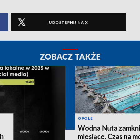
UDOSTĘPNIJ NA X
ZOBACZ TAKŻE
OPOLE
Wodna Nuta zamkni
ch
miesiące. Czas na m