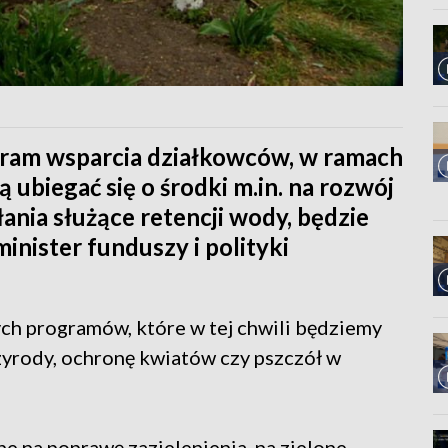
gram wsparcia działkowców, w ramach
ubiegać się o środki m.in. na rozwój
łania służące retencji wody, będzie
nister funduszy i polityki
zych programów, które w tej chwili będziemy
rzyrody, ochronę kwiatów czy pszczół w
 na poprawę zazielenienia, na zielone