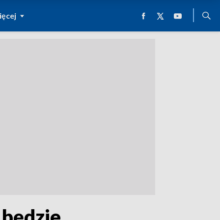
ęcej
 będzie