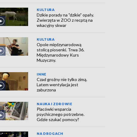
KULTURA
Dzikie porady na "dzikie" opały.
Zwierzęta w ZOO z recptą na
wkacyjny skwar
KULTURA
Opole międzynarodową
stolicą piosenki. Trwa 36.
Międzynarodowy Kurs
Muzyczny.
INNE
Czad groźny nie tylko zimą.
Latem wentylacja jest
zaburzona
NAUKA I ZDROWIE
Placówki wsparcia
psychicznego potrzebne.
Gdzie szukać pomocy?
NA DROGACH