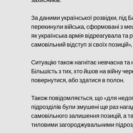
За даними української розвідки, під 
перекинули війська, сформовані з меш
як українська армія відреагувала та 
самовільний відступ зі своїх позицій»
Ситуацію також нагнітає невчасна та
Більшість з тих, хто йшов на війну че
повернутися, або здатися в полон.
Також повідомляється, що «для нед
підрозділів були змушені ще раз наг
самовільного залишення позицій, а т
тиловими загороджувальними підроз