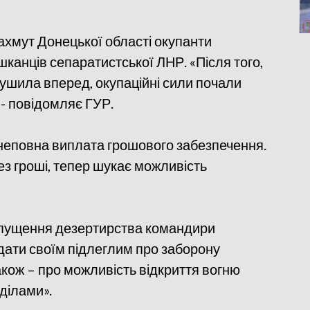
Бахмут Донецької області окупанти
канців сепаратистської ЛНР. «Після того,
рушила вперед, окупаційні сили почали
, - повідомляє ГУР.
 неповна виплата грошового забезпечення.
рез гроші, тепер шукає можливість
опущення дезертирства командири
адати своїм підлеглим про заборону
акож – про можливість відкриття вогню
ділами».