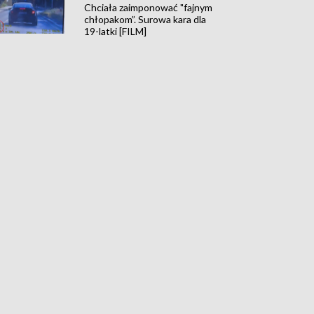
Chciała zaimponować "fajnym
chłopakom”. Surowa kara dla
19-latki [FILM]