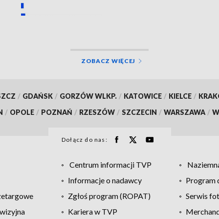
ZOBACZ WIĘCEJ
SZCZ
/
GDAŃSK
/
GORZÓW WLKP.
/
KATOWICE
/
KIELCE
/
KRA
N
/
OPOLE
/
POZNAŃ
/
RZESZÓW
/
SZCZECIN
/
WARSZAWA
/
W
Dołącz do nas:
Centrum informacji TVP
Naziemna
Informacje o nadawcy
Program d
zetargowe
Zgłoś program (ROPAT)
Serwis fo
wizyjna
Kariera w TVP
Merchandi