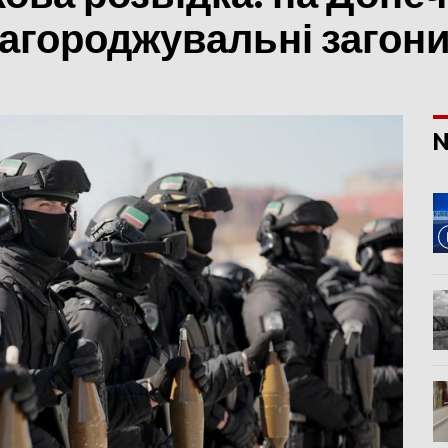
агороджувальні загони
N