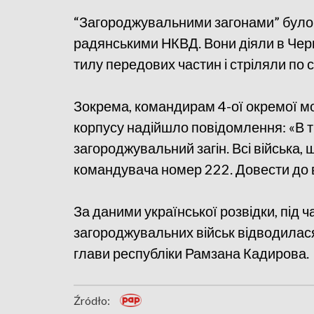
“Загороджувальними загонами” було 
радянськими НКВД. Вони діяли в Червон
тилу передових частин і стріляли по с
Зокрема, командирам 4-ої окремої мо
корпусу надійшло повідомлення: «В т
загороджувальний загін. Всі війська, 
командувача номер 222. Довести до вс
За даними української розвідки, під ч
загороджувальних військ відводилас
глави республіки Рамзана Кадирова.
Źródło: