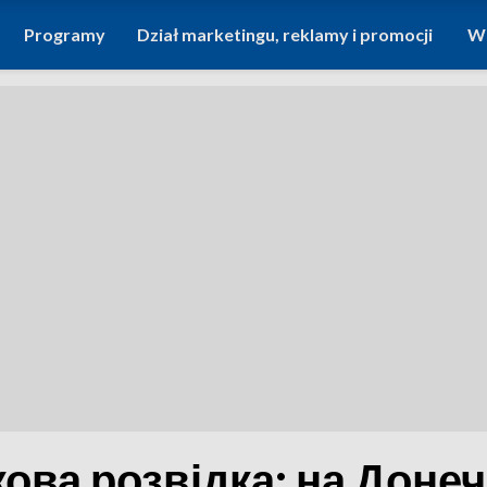
Programy
Dział marketingu, reklamy i promocji
Wi
кова розвідка: на Донеч