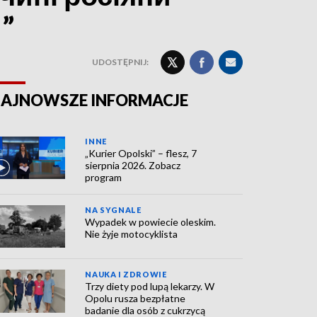
”
UDOSTĘPNIJ:
AJNOWSZE INFORMACJE
INNE
„Kurier Opolski” – flesz, 7
sierpnia 2026. Zobacz
program
NA SYGNALE
Wypadek w powiecie oleskim.
Nie żyje motocyklista
NAUKA I ZDROWIE
Trzy diety pod lupą lekarzy. W
Opolu rusza bezpłatne
badanie dla osób z cukrzycą