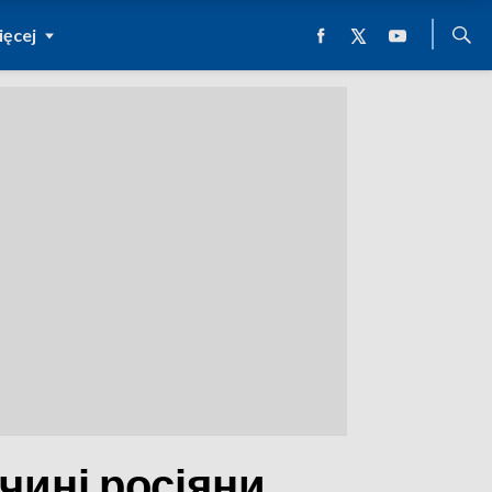
ęcej
чині росіяни