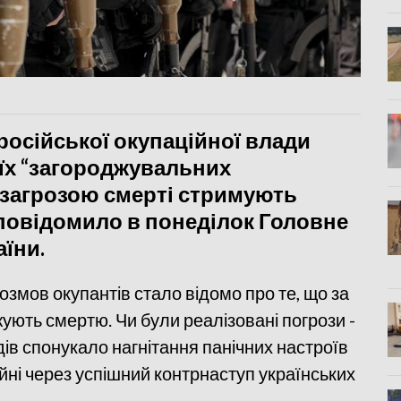
 російської окупаційної влади
їх “загороджувальних
під загрозою смерті стримують
, повідомило в понеділок Головне
їни.
змов окупантів стало відомо про те, що за
ують смертю. Чи були реалізовані погрози -
ів спонукало нагнітання панічних настроїв
ійні через успішний контрнаступ українських