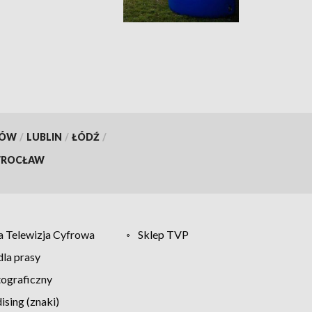
KÓW
/
LUBLIN
/
ŁÓDŹ
/
ROCŁAW
 Telewizja Cyfrowa
Sklep TVP
la prasy
tograficzny
sing (znaki)