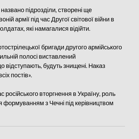
названо підрозділи, створені ще
ій армії під час Другої світової війни в
олдатах, які намагалися відійти.
тострілецької бригади другого армійського
ильній полосі виставлений
що відступають, будуть знищені. Наказ
іх постів».
ас російського вторгнення в Україну, роль
я формуванням з Чечні під керівництвом