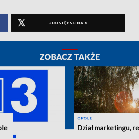
UDOSTĘPNIJ NA X
ZOBACZ TAKŻE
OPOLE
ole
Dział marketingu, re