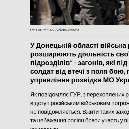
fot. Forum/TASS/Yelena Afonina
У Донецькій області війська
розширюють діяльність сво
підрозділів” - загонів, які 
солдат від втечі з поля бою
управління розвідки МО Укра
Як повідомляє ГУР, з перехоплених ро
відступ російським військовим погрож
не повідомляється. Вжити таких заход
та небажання росіян брати участь у в
захисників.