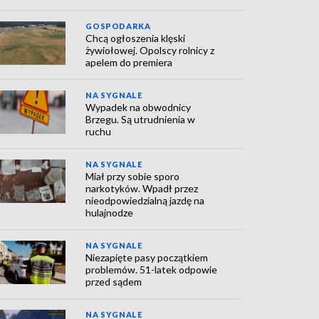
GOSPODARKA
Chcą ogłoszenia klęski
żywiołowej. Opolscy rolnicy z
apelem do premiera
NA SYGNALE
Wypadek na obwodnicy
Brzegu. Są utrudnienia w
ruchu
NA SYGNALE
Miał przy sobie sporo
narkotyków. Wpadł przez
nieodpowiedzialną jazdę na
hulajnodze
NA SYGNALE
Niezapięte pasy początkiem
problemów. 51-latek odpowie
przed sądem
NA SYGNALE