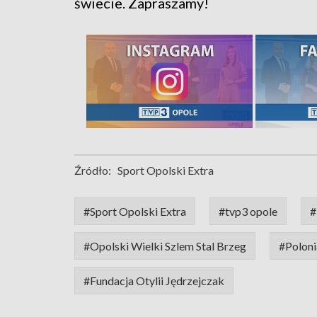
świecie. Zapraszamy!
Źródło:
Sport Opolski Extra
#Sport Opolski Extra
#tvp3 opole
#
#Opolski Wielki Szlem Stal Brzeg
#Polon
#Fundacja Otylii Jędrzejczak