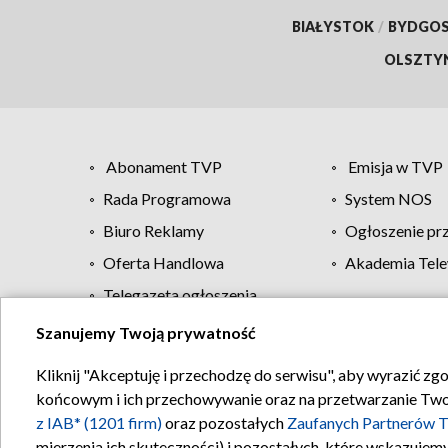
BIAŁYSTOK
/
BYDGO
OLSZTY
Abonament TVP
Emisja w TVP
Rada Programowa
System NOS
Biuro Reklamy
Ogłoszenie pr
Oferta Handlowa
Akademia Tele
Telegazeta ogłoszenia
Szanujemy Twoją prywatność
Regulamin TVP
Kliknij "Akceptuję i przechodzę do serwisu", aby wyrazić zg
końcowym i ich przechowywanie oraz na przetwarzanie Twoich
z IAB* (1201 firm)
oraz pozostałych
Zaufanych Partnerów T
mierzenia ich skuteczności) i pozostałych, które wskazujemy