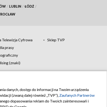
KÓW
/
LUBLIN
/
ŁÓDŹ
/
ROCŁAW
 Telewizja Cyfrowa
Sklep TVP
la prasy
tograficzny
sing (znaki)
klamy
Kontakt
rania danych, dostęp do informacji na Twoim urządzeniu
idacji (zwaną dalej również „TVP”),
Zaufanych Partnerów
anego dopasowania reklam do Twoich zainteresowań i
a PPID do Google.