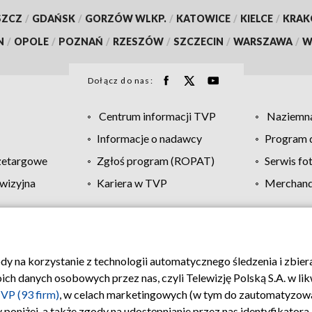
SZCZ
/
GDAŃSK
/
GORZÓW WLKP.
/
KATOWICE
/
KIELCE
/
KRA
N
/
OPOLE
/
POZNAŃ
/
RZESZÓW
/
SZCZECIN
/
WARSZAWA
/
W
Dołącz do nas:
Centrum informacji TVP
Naziemna
Informacje o nadawcy
Program d
zetargowe
Zgłoś program (ROPAT)
Serwis fo
wizyjna
Kariera w TVP
Merchandi
Polityka prywatności
Moje zgody
Pomoc
Biuro re
ody na korzystanie z technologii automatycznego śledzenia i zbie
 danych osobowych przez nas, czyli Telewizję Polską S.A. w likw
VP (93 firm)
, w celach marketingowych (w tym do zautomatyzow
 poniżej, a także zgody na udostępnianie przez nas identyfikator