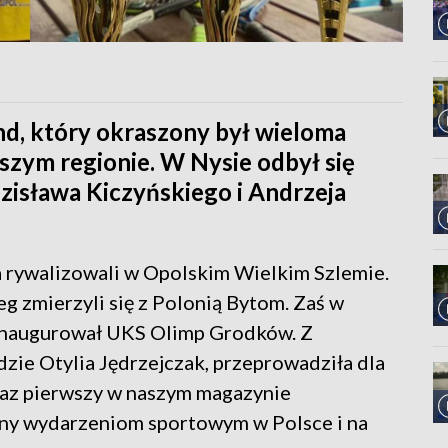
d, który okraszony był wieloma
zym regionie. W Nysie odbył się
dzisława Kiczyńskiego i Andrzeja
 rywalizowali w Opolskim Wielkim Szlemie.
eg zmierzyli się z Polonią Bytom. Zaś w
inaugurował UKS Olimp Grodków. Z
zie Otylia Jędrzejczak, przeprowadziła dla
raz pierwszy w naszym magazynie
ny wydarzeniom sportowym w Polsce i na