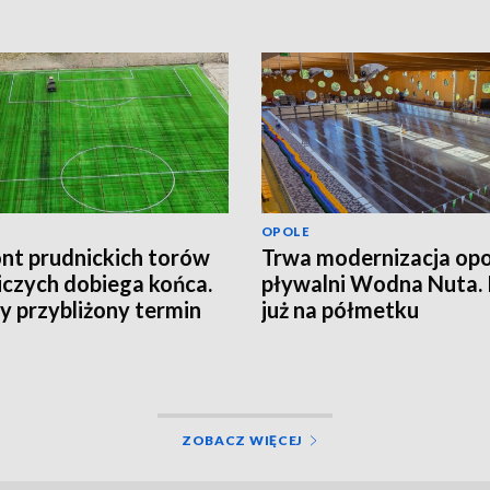
OPOLE
t prudnickich torów
Trwa modernizacja opo
iczych dobiega końca.
pływalni Wodna Nuta.
 przybliżony termin
już na półmetku
cia obiektu
ZOBACZ WIĘCEJ