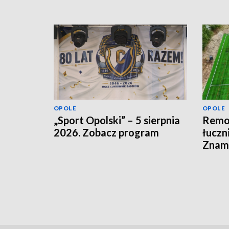
OPOLE
OPOLE
„Sport Opolski” – 5 sierpnia
Remon
2026. Zobacz program
łuczn
Znamy
otwar