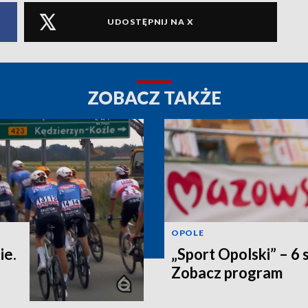
UDOSTĘPNIJ NA X
ZOBACZ TAKŻE
OPOLE
ie.
„Sport Opolski” – 6 
Zobacz program