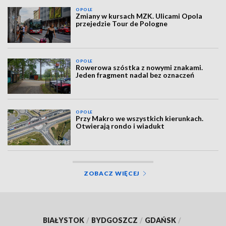
OPOLE
Zmiany w kursach MZK. Ulicami Opola
przejedzie Tour de Pologne
OPOLE
Rowerowa szóstka z nowymi znakami.
Jeden fragment nadal bez oznaczeń
OPOLE
Przy Makro we wszystkich kierunkach.
Otwierają rondo i wiadukt
ZOBACZ WIĘCEJ
BIAŁYSTOK
/
BYDGOSZCZ
/
GDAŃSK
/