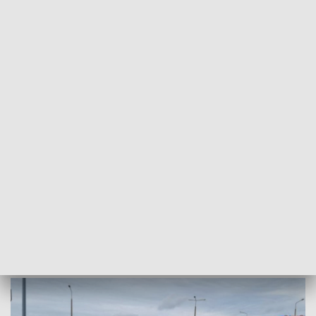
POWRÓT DO
OPOLE
TVP REGIONY
Wypadek w Ligocie Górnej. Ranne są
dwie osoby
2022-09-18
AK