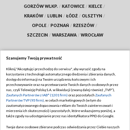
GORZÓW WLKP.
/
KATOWICE
/
KIELCE
/
KRAKÓW
/
LUBLIN
/
ŁÓDŹ
/
OLSZTYN
/
OPOLE
/
POZNAŃ
/
RZESZÓW
/
SZCZECIN
/
WARSZAWA
/
WROCŁAW
Szanujemy Twoją prywatność
Dołącz do nas:
Kliknij "Akceptuję i przechodzę do serwisu", aby wyrazić zgody na
korzystanie z technologii automatycznego śledzenia i zbierania danych,
TVP
dostęp do informacji na Twoim urządzeniu końcowym i ich
Abonament TVP
przechowywanie oraz na przetwarzanie Twoich danych osobowych przez
Regulamin TVP
nas, czyli Telewizję Polską S.A. w likwidacji (zwaną dalej również „TVP”),
Emisja w TVP
Polityka prywatności
Zaufanych Partnerów z IAB* (1201 firm)
oraz pozostałych
Zaufanych
Partnerów TVP (93 firm)
, w celach marketingowych (w tym do
Centrum informacji TVP
Moje zgody
zautomatyzowanego dopasowania reklam do Twoich zainteresowań i
mierzenia ich skuteczności) i pozostałych, które wskazujemy poniżej, a
Naziemna Telewizja Cyfrowa
Pomoc
także zgody na udostępnianie przez nas identyfikatora PPID do Google.
Sklep TVP
Biuro reklamy
Twoje dane osobowe zbierane podczas odwiedzania przez Ciebie naszych