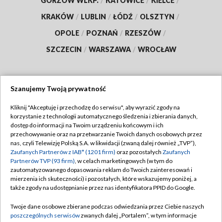
GORZÓW WLKP.
/
KATOWICE
/
KIELCE
/
KRAKÓW
/
LUBLIN
/
ŁÓDŹ
/
OLSZTYN
/
OPOLE
/
POZNAŃ
/
RZESZÓW
/
SZCZECIN
/
WARSZAWA
/
WROCŁAW
Szanujemy Twoją prywatność
Dołącz do nas:
Kliknij "Akceptuję i przechodzę do serwisu", aby wyrazić zgody na
korzystanie z technologii automatycznego śledzenia i zbierania danych,
TVP
dostęp do informacji na Twoim urządzeniu końcowym i ich
Abonament TVP
przechowywanie oraz na przetwarzanie Twoich danych osobowych przez
Regulamin TVP
nas, czyli Telewizję Polską S.A. w likwidacji (zwaną dalej również „TVP”),
Emisja w TVP
Polityka prywatności
Zaufanych Partnerów z IAB* (1201 firm)
oraz pozostałych
Zaufanych
Partnerów TVP (93 firm)
, w celach marketingowych (w tym do
Centrum informacji TVP
Moje zgody
zautomatyzowanego dopasowania reklam do Twoich zainteresowań i
mierzenia ich skuteczności) i pozostałych, które wskazujemy poniżej, a
Naziemna Telewizja Cyfrowa
Pomoc
także zgody na udostępnianie przez nas identyfikatora PPID do Google.
Sklep TVP
Biuro reklamy
Twoje dane osobowe zbierane podczas odwiedzania przez Ciebie naszych
Rada Programowa
Kontakt
poszczególnych serwisów
zwanych dalej „Portalem”, w tym informacje