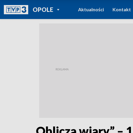
POWRÓT DO
OPOLE
Aktualności
Kontakt
TVP REGIONY
„Oblicza wiary” – 