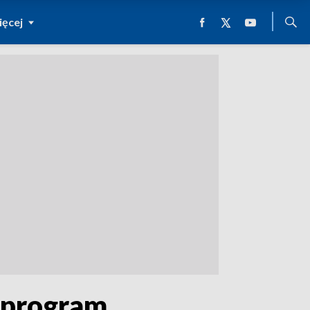
ęcej
z program