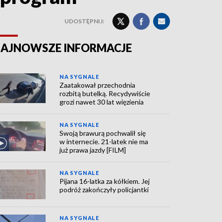
UDOSTĘPNIJ:
AJNOWSZE INFORMACJE
NA SYGNALE
Zaatakował przechodnia
rozbitą butelką. Recydywiście
grozi nawet 30 lat więzienia
NA SYGNALE
Swoją brawurą pochwalił się
w internecie. 21-latek nie ma
już prawa jazdy [FILM]
NA SYGNALE
Pijana 16-latka za kółkiem. Jej
podróż zakończyły policjantki
NA SYGNALE