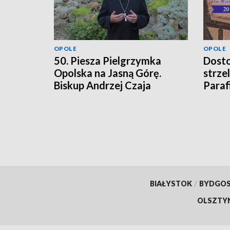
OPOLE
OPOLE
50. Piesza Pielgrzymka
Dosto
Opolska na Jasną Górę.
strze
Biskup Andrzej Czaja
Paraf
zaprasza wiernych
i św.
BIAŁYSTOK
/
BYDGO
OLSZTY