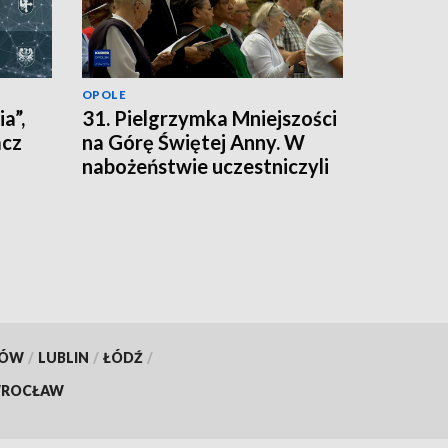
OPOLE
a”,
31. Pielgrzymka Mniejszości
acz
na Górę Świętej Anny. W
nabożeństwie uczestniczyli
nie tylko mieszkańcy
regionu
KÓW
/
LUBLIN
/
ŁÓDŹ
/
ROCŁAW