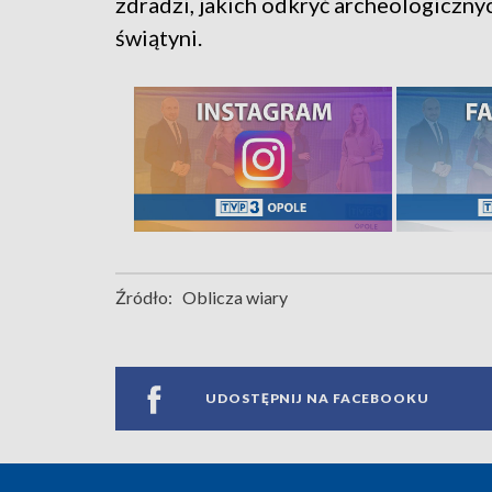
zdradzi, jakich odkryć archeologiczny
świątyni.
Źródło:
Oblicza wiary
UDOSTĘPNIJ NA FACEBOOKU