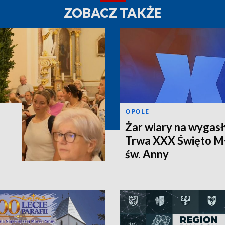
ZOBACZ TAKŻE
OPOLE
Żar wiary na wygasł
Trwa XXX Święto Mł
św. Anny