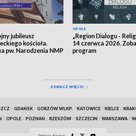
OPOLE
jny jubileusz
„Region Dialogu - Religi
leckiego kościoła.
14 czerwca 2026. Zob
ia pw. Narodzenia NMP
program
 Marcina ma już 700 lat
ZOBACZ WIĘCEJ
SZCZ
/
GDAŃSK
/
GORZÓW WLKP.
/
KATOWICE
/
KIELCE
/
KRA
N
/
OPOLE
/
POZNAŃ
/
RZESZÓW
/
SZCZECIN
/
WARSZAWA
/
W
Dołącz do nas: