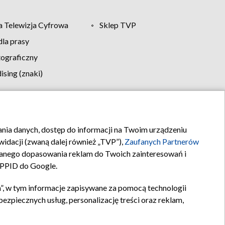
 Telewizja Cyfrowa
Sklep TVP
la prasy
tograficzny
sing (znaki)
klamy
Kontakt
rania danych, dostęp do informacji na Twoim urządzeniu
idacji (zwaną dalej również „TVP”),
Zaufanych Partnerów
anego dopasowania reklam do Twoich zainteresowań i
a PPID do Google.
”, w tym informacje zapisywane za pomocą technologii
zpiecznych usług, personalizację treści oraz reklam,