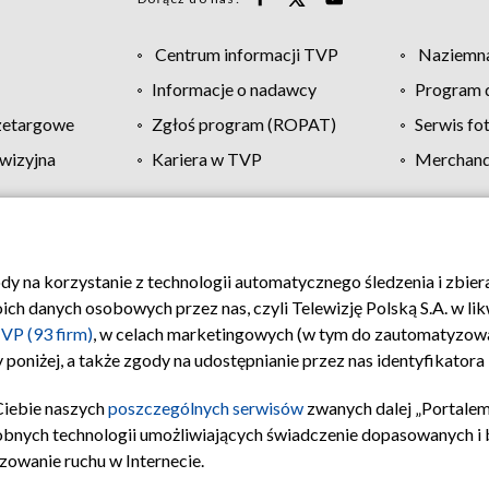
Centrum informacji TVP
Naziemna
Informacje o nadawcy
Program d
zetargowe
Zgłoś program (ROPAT)
Serwis fo
wizyjna
Kariera w TVP
Merchandi
Polityka prywatności
Moje zgody
Pomoc
Biuro re
ody na korzystanie z technologii automatycznego śledzenia i zbie
 danych osobowych przez nas, czyli Telewizję Polską S.A. w likw
VP (93 firm)
, w celach marketingowych (w tym do zautomatyzow
 poniżej, a także zgody na udostępnianie przez nas identyfikator
Ciebie naszych
poszczególnych serwisów
zwanych dalej „Portalem
obnych technologii umożliwiających świadczenie dopasowanych i be
zowanie ruchu w Internecie.