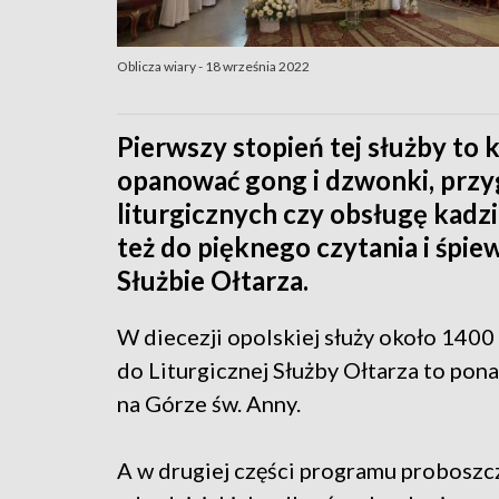
Oblicza wiary - 18 września 2022
Pierwszy stopień tej służby to
opanować gong i dzwonki, prz
liturgicznych czy obsługę kadz
też do pięknego czytania i śpie
Służbie Ołtarza.
W diecezji opolskiej służy około 1400 
do Liturgicznej Służby Ołtarza to pona
na Górze św. Anny.
A w drugiej części programu proboszc