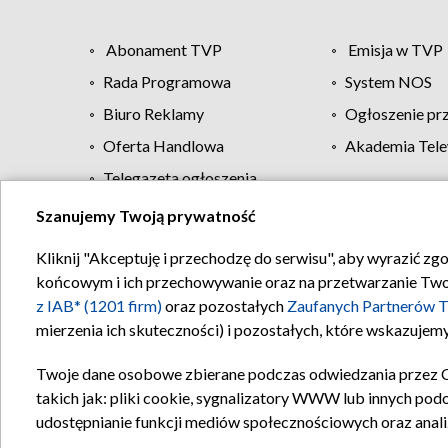
Abonament TVP
Emisja w TVP
Rada Programowa
System NOS
Biuro Reklamy
Ogłoszenie pr
Oferta Handlowa
Akademia Tele
Telegazeta ogłoszenia
Szanujemy Twoją prywatność
Regulamin TVP
Kliknij "Akceptuję i przechodzę do serwisu", aby wyrazić zg
końcowym i ich przechowywanie oraz na przetwarzanie Twoich
z IAB* (1201 firm)
oraz pozostałych
Zaufanych Partnerów T
mierzenia ich skuteczności) i pozostałych, które wskazujemy
Twoje dane osobowe zbierane podczas odwiedzania przez 
takich jak: pliki cookie, sygnalizatory WWW lub innych pod
udostępnianie funkcji mediów społecznościowych oraz anali