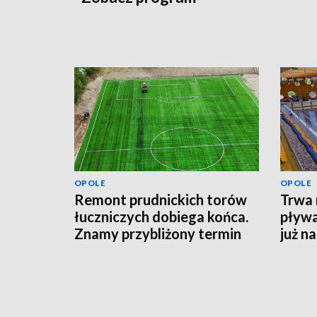
OPOLE
OPOLE
Remont prudnickich torów
Trwa 
łuczniczych dobiega końca.
pływa
Znamy przybliżony termin
już n
otwarcia obiektu