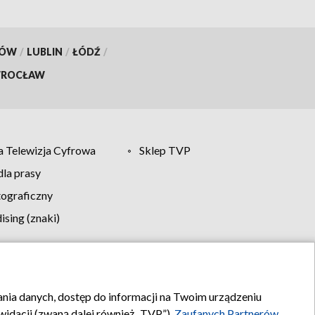
KÓW
/
LUBLIN
/
ŁÓDŹ
/
ROCŁAW
 Telewizja Cyfrowa
Sklep TVP
la prasy
tograficzny
sing (znaki)
klamy
Kontakt
rania danych, dostęp do informacji na Twoim urządzeniu
idacji (zwaną dalej również „TVP”),
Zaufanych Partnerów