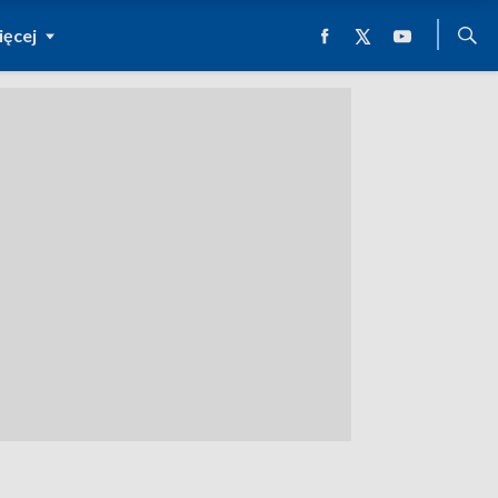
ęcej
j