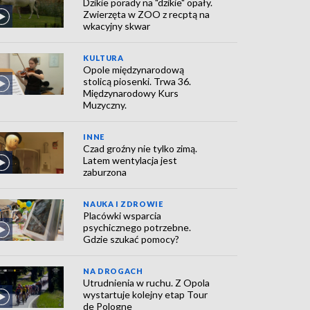
Dzikie porady na "dzikie" opały.
Zwierzęta w ZOO z recptą na
wkacyjny skwar
KULTURA
Opole międzynarodową
stolicą piosenki. Trwa 36.
Międzynarodowy Kurs
Muzyczny.
INNE
Czad groźny nie tylko zimą.
Latem wentylacja jest
zaburzona
NAUKA I ZDROWIE
Placówki wsparcia
psychicznego potrzebne.
Gdzie szukać pomocy?
NA DROGACH
Utrudnienia w ruchu. Z Opola
wystartuje kolejny etap Tour
de Pologne