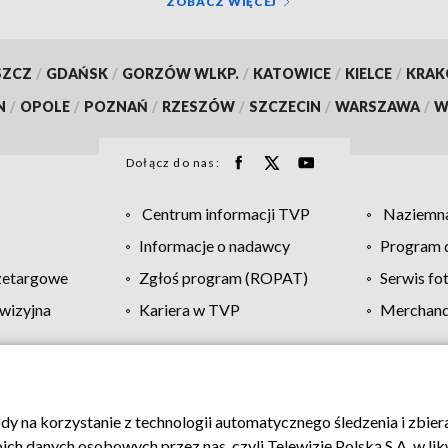
ZOBACZ WIĘCEJ
SZCZ
/
GDAŃSK
/
GORZÓW WLKP.
/
KATOWICE
/
KIELCE
/
KRA
N
/
OPOLE
/
POZNAŃ
/
RZESZÓW
/
SZCZECIN
/
WARSZAWA
/
W
Dołącz do nas:
Centrum informacji TVP
Naziemna
Informacje o nadawcy
Program d
zetargowe
Zgłoś program (ROPAT)
Serwis fo
wizyjna
Kariera w TVP
Merchandi
Polityka prywatności
Moje zgody
Pomoc
Biuro re
ody na korzystanie z technologii automatycznego śledzenia i zbie
 danych osobowych przez nas, czyli Telewizję Polską S.A. w likw