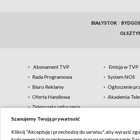
BIAŁYSTOK
/
BYDGO
OLSZTY
Abonament TVP
Emisja w TVP
Rada Programowa
System NOS
Biuro Reklamy
Ogłoszenie pr
Oferta Handlowa
Akademia Tele
Telegazeta ogłoszenia
Szanujemy Twoją prywatność
Regulamin TVP
Kliknij "Akceptuję i przechodzę do serwisu", aby wyrazić zg
końcowym i ich przechowywanie oraz na przetwarzanie Twoich