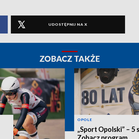
UDOSTĘPNIJ NA X
ZOBACZ TAKŻE
OPOLE
„Sport Opolski” – 5 
Zobacz program