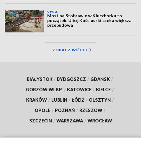
OPOLE
Most na Stobrawie w Kluczborku to
początek. Ulicę Kościuszki czeka większa
przebudowa
ZOBACZ WIĘCEJ
BIAŁYSTOK
/
BYDGOSZCZ
/
GDAŃSK
/
GORZÓW WLKP.
/
KATOWICE
/
KIELCE
/
KRAKÓW
/
LUBLIN
/
ŁÓDŹ
/
OLSZTYN
/
OPOLE
/
POZNAŃ
/
RZESZÓW
/
SZCZECIN
/
WARSZAWA
/
WROCŁAW