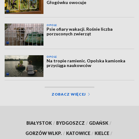
Głogówku owocuje
OPOLE
Psie ofiary wakacji. Rośnie liczba
porzuconych zwierząt
OPOLE
Na tropie ramienic. Opolska kamionka
przyciąga naukowców
ZOBACZ WIĘCEJ
BIAŁYSTOK
/
BYDGOSZCZ
/
GDAŃSK
/
GORZÓW WLKP.
/
KATOWICE
/
KIELCE
/