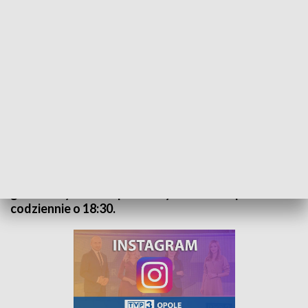
Kurier Opolski - wydanie główne – 16 września 2022
„Kurier Opolski” to codzienna porcja informacji o
najważniejszych wydarzeniach w regionie. Na
główne wydanie zapraszamy do TVP3 Opole
codziennie o 18:30.