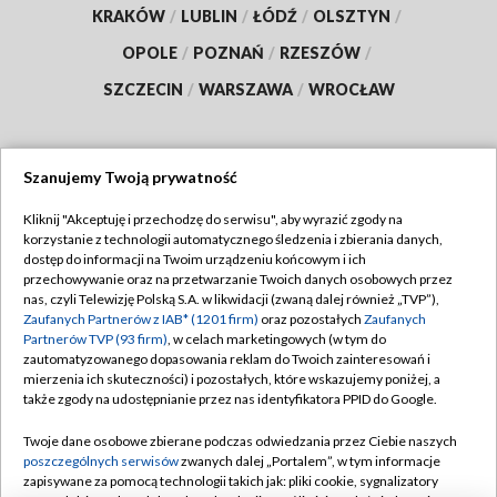
KRAKÓW
/
LUBLIN
/
ŁÓDŹ
/
OLSZTYN
/
OPOLE
/
POZNAŃ
/
RZESZÓW
/
SZCZECIN
/
WARSZAWA
/
WROCŁAW
Szanujemy Twoją prywatność
Dołącz do nas:
Kliknij "Akceptuję i przechodzę do serwisu", aby wyrazić zgody na
korzystanie z technologii automatycznego śledzenia i zbierania danych,
TVP
dostęp do informacji na Twoim urządzeniu końcowym i ich
Abonament TVP
przechowywanie oraz na przetwarzanie Twoich danych osobowych przez
Regulamin TVP
nas, czyli Telewizję Polską S.A. w likwidacji (zwaną dalej również „TVP”),
Emisja w TVP
Zaufanych Partnerów z IAB* (1201 firm)
oraz pozostałych
Zaufanych
Polityka prywatności
Partnerów TVP (93 firm)
, w celach marketingowych (w tym do
Centrum informacji TVP
Moje zgody
zautomatyzowanego dopasowania reklam do Twoich zainteresowań i
mierzenia ich skuteczności) i pozostałych, które wskazujemy poniżej, a
Naziemna Telewizja Cyfrowa
Pomoc
także zgody na udostępnianie przez nas identyfikatora PPID do Google.
Sklep TVP
Biuro reklamy
Twoje dane osobowe zbierane podczas odwiedzania przez Ciebie naszych
Rada Programowa
poszczególnych serwisów
zwanych dalej „Portalem”, w tym informacje
Kontakt
zapisywane za pomocą technologii takich jak: pliki cookie, sygnalizatory
System NOS