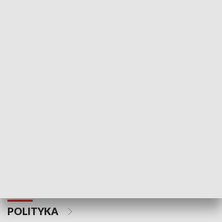
Wejściówka
Zakładka
MNIEJSZOŚCI
Schlesien Journal
POLITYKA