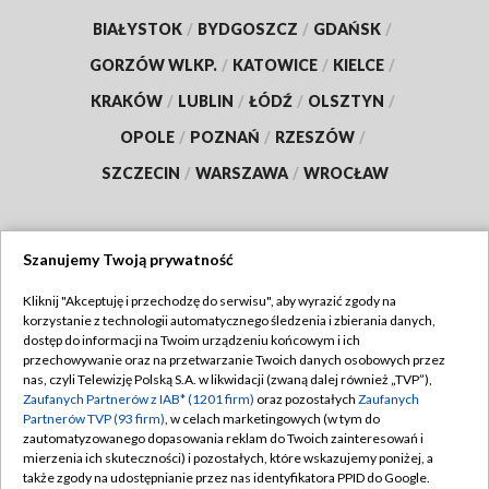
BIAŁYSTOK
/
BYDGOSZCZ
/
GDAŃSK
/
GORZÓW WLKP.
/
KATOWICE
/
KIELCE
/
KRAKÓW
/
LUBLIN
/
ŁÓDŹ
/
OLSZTYN
/
OPOLE
/
POZNAŃ
/
RZESZÓW
/
SZCZECIN
/
WARSZAWA
/
WROCŁAW
Szanujemy Twoją prywatność
Dołącz do nas:
Kliknij "Akceptuję i przechodzę do serwisu", aby wyrazić zgody na
korzystanie z technologii automatycznego śledzenia i zbierania danych,
TVP
dostęp do informacji na Twoim urządzeniu końcowym i ich
Abonament TVP
przechowywanie oraz na przetwarzanie Twoich danych osobowych przez
Regulamin TVP
nas, czyli Telewizję Polską S.A. w likwidacji (zwaną dalej również „TVP”),
Emisja w TVP
Zaufanych Partnerów z IAB* (1201 firm)
oraz pozostałych
Zaufanych
Polityka prywatności
Partnerów TVP (93 firm)
, w celach marketingowych (w tym do
Centrum informacji TVP
Moje zgody
zautomatyzowanego dopasowania reklam do Twoich zainteresowań i
mierzenia ich skuteczności) i pozostałych, które wskazujemy poniżej, a
Naziemna Telewizja Cyfrowa
Pomoc
także zgody na udostępnianie przez nas identyfikatora PPID do Google.