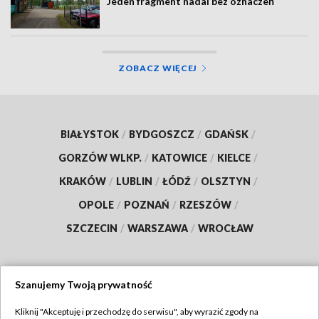
Jeden fragment nadal bez oznaczeń
ZOBACZ WIĘCEJ
BIAŁYSTOK
/
BYDGOSZCZ
/
GDAŃSK
/
GORZÓW WLKP.
/
KATOWICE
/
KIELCE
/
KRAKÓW
/
LUBLIN
/
ŁÓDŹ
/
OLSZTYN
/
OPOLE
/
POZNAŃ
/
RZESZÓW
/
SZCZECIN
/
WARSZAWA
/
WROCŁAW
Szanujemy Twoją prywatność
Dołącz do nas:
Kliknij "Akceptuję i przechodzę do serwisu", aby wyrazić zgody na