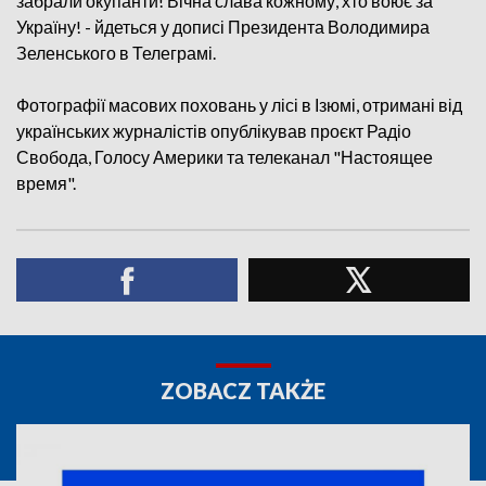
забрали окупанти! Вічна слава кожному, хто воює за
Україну! - йдеться у дописі Президента Володимира
Зеленського в Телеграмі.
Фотографії масових поховань у лісі в Ізюмі, отримані від
українських журналістів опублікував проєкт Радіо
Свобода, Голосу Америки та телеканал "Настоящее
время".
ZOBACZ TAKŻE