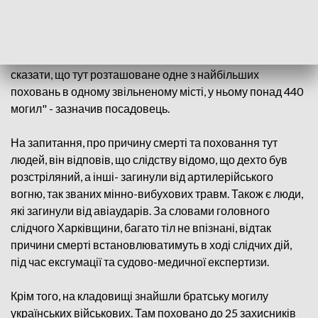
Харківської області виявлено масове поховання на
понад 440 тіл. У коментарі Sky News начальник слідчого
управління поліції Харківської області Сергій Болвінов,
повідомив, що тіла були поховані окремо: "Можу
сказати, що тут розташоване одне з найбільших
поховань в одному звільненому місті, у ньому понад 440
могил" - зазначив посадовець.
На запитання, про причину смерті та поховання тут
людей, він відповів, що слідству відомо, що дехто був
розстріляний, а інші- загинули від артилерійського
вогню, так званих мінно-вибухових травм. Також є люди,
які загинули від авіаударів. За словами головного
слідчого Харківщини, багато тіл не впізнані, відтак
причини смерті встановлюватимуть в ході слідчих дій,
під час ексгумації та судово-медичної експертизи.
Крім того, на кладовищі знайшли братську могилу
українських військових. Там поховано до 25 захисників