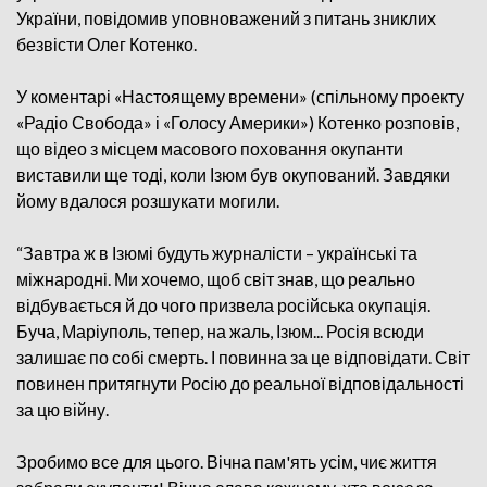
України, повідомив уповноважений з питань зниклих
безвісти Олег Котенко.
У коментарі «Настоящему времени» (спільному проекту
«Радіо Свобода» і «Голосу Америки») Котенко розповів,
що відео з місцем масового поховання окупанти
виставили ще тоді, коли Ізюм був окупований. Завдяки
йому вдалося розшукати могили.
“Завтра ж в Ізюмі будуть журналісти – українські та
міжнародні. Ми хочемо, щоб світ знав, що реально
відбувається й до чого призвела російська окупація.
Буча, Маріуполь, тепер, на жаль, Ізюм... Росія всюди
залишає по собі смерть. І повинна за це відповідати. Світ
повинен притягнути Росію до реальної відповідальності
за цю війну.
Зробимо все для цього. Вічна пам'ять усім, чиє життя