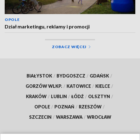
OPOLE
Dział marketingu, reklamy i promocji
ZOBACZ WIĘCEJ
BIAŁYSTOK
/
BYDGOSZCZ
/
GDAŃSK
/
GORZÓW WLKP.
/
KATOWICE
/
KIELCE
/
KRAKÓW
/
LUBLIN
/
ŁÓDŹ
/
OLSZTYN
/
OPOLE
/
POZNAŃ
/
RZESZÓW
/
SZCZECIN
/
WARSZAWA
/
WROCŁAW