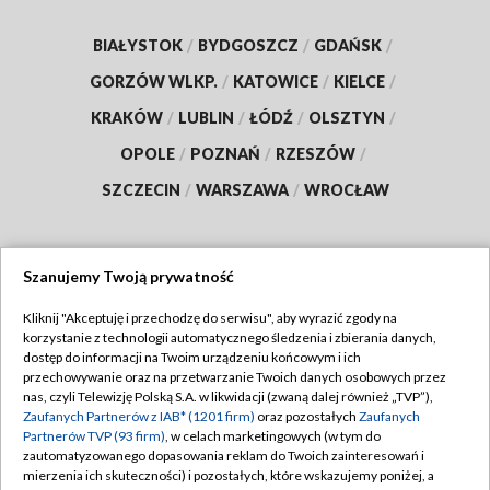
BIAŁYSTOK
/
BYDGOSZCZ
/
GDAŃSK
/
GORZÓW WLKP.
/
KATOWICE
/
KIELCE
/
KRAKÓW
/
LUBLIN
/
ŁÓDŹ
/
OLSZTYN
/
OPOLE
/
POZNAŃ
/
RZESZÓW
/
SZCZECIN
/
WARSZAWA
/
WROCŁAW
Szanujemy Twoją prywatność
Dołącz do nas:
Kliknij "Akceptuję i przechodzę do serwisu", aby wyrazić zgody na
korzystanie z technologii automatycznego śledzenia i zbierania danych,
TVP
dostęp do informacji na Twoim urządzeniu końcowym i ich
Abonament TVP
przechowywanie oraz na przetwarzanie Twoich danych osobowych przez
Regulamin TVP
nas, czyli Telewizję Polską S.A. w likwidacji (zwaną dalej również „TVP”),
Emisja w TVP
Zaufanych Partnerów z IAB* (1201 firm)
oraz pozostałych
Zaufanych
Polityka prywatności
Partnerów TVP (93 firm)
, w celach marketingowych (w tym do
Centrum informacji TVP
Moje zgody
zautomatyzowanego dopasowania reklam do Twoich zainteresowań i
mierzenia ich skuteczności) i pozostałych, które wskazujemy poniżej, a
Naziemna Telewizja Cyfrowa
Pomoc