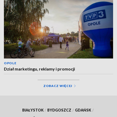
OPOLE
Dział marketingu, reklamy i promocji
ZOBACZ WIĘCEJ
BIAŁYSTOK
/
BYDGOSZCZ
/
GDAŃSK
/