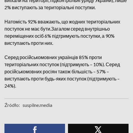
виїхали на території, підконтрольні уряду України), лише
2% виступають за територіальні поступки.
Натомість 92% вважають, що жодних територіальних
поступок не має бути.Загалом серед внутрішньо
переміщених осіб 6% підтримують поступки, а 90%
виступають проти них.
Серед російськомовних українців 85% проти
територіальних поступок (підтримують – 10%). Серед
російськомовних росіян також більшість – 57% –
виступають проти будь-яких поступок (підтримують –
24%).
Źródło:
suspilne.media