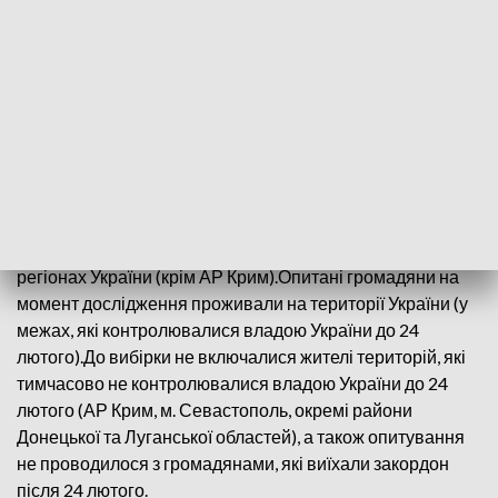
будь-яких територіальних поступок. З липня ця цифра
зросла на 3 %, тоді як кількість готових відмовитися від
деяких територій зменшилась. І лише 8% зазначили, що
для досягнення миру і збереження незалежності можна
відмовитися від певних територій, повідомили у КМІС.
Дослідження проходило упродовж 7-13 вересня.
Методом телефонних інтерв’ю на основі випадкової
вибірки мобільних номерів було опитано 2000
респондентів у віці від 18 років, що мешкають у всіх
регіонах України (крім АР Крим).Опитані громадяни на
момент дослідження проживали на території України (у
межах, які контролювалися владою України до 24
лютого).До вибірки не включалися жителі територій, які
тимчасово не контролювалися владою України до 24
лютого (АР Крим, м. Севастополь, окремі райони
Донецької та Луганської областей), а також опитування
не проводилося з громадянами, які виїхали закордон
після 24 лютого.