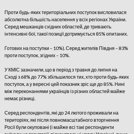
Проти будь-яких територіальних поступок висловилася
абсолютна більшість населення у всіх регіонах України.
Серед мешканців східних областей, де тривають
інтенсивні бої, такої позиції дотримується 85% опитаних.
Готових на поступки – 10%). Серед жителів Півдня – 83%
проти поступок, згідних – 10%.
У КМІС зазначили, що в період з травня до липня на
Сході з 68% до 77% збільшилося тих, хто проти будь-яких
поступок, а у вересні цей показник зріс ще до 85%. Нині
між переконаннями українців із різних областей майже
немає різниці.
Серед респондентів, які до 24 лютого проживали на
територіях, які після повномасштабного вторгнення
Росії були окуповані (і майже всі такі респонденти