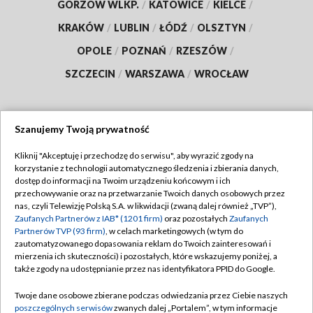
GORZÓW WLKP.
/
KATOWICE
/
KIELCE
/
KRAKÓW
/
LUBLIN
/
ŁÓDŹ
/
OLSZTYN
/
OPOLE
/
POZNAŃ
/
RZESZÓW
/
SZCZECIN
/
WARSZAWA
/
WROCŁAW
Szanujemy Twoją prywatność
Dołącz do nas:
Kliknij "Akceptuję i przechodzę do serwisu", aby wyrazić zgody na
korzystanie z technologii automatycznego śledzenia i zbierania danych,
TVP
dostęp do informacji na Twoim urządzeniu końcowym i ich
Abonament TVP
przechowywanie oraz na przetwarzanie Twoich danych osobowych przez
Regulamin TVP
nas, czyli Telewizję Polską S.A. w likwidacji (zwaną dalej również „TVP”),
Emisja w TVP
Zaufanych Partnerów z IAB* (1201 firm)
Polityka prywatności
oraz pozostałych
Zaufanych
Partnerów TVP (93 firm)
, w celach marketingowych (w tym do
Centrum informacji TVP
Moje zgody
zautomatyzowanego dopasowania reklam do Twoich zainteresowań i
mierzenia ich skuteczności) i pozostałych, które wskazujemy poniżej, a
Naziemna Telewizja Cyfrowa
Pomoc
także zgody na udostępnianie przez nas identyfikatora PPID do Google.
Sklep TVP
Biuro reklamy
Twoje dane osobowe zbierane podczas odwiedzania przez Ciebie naszych
Rada Programowa
poszczególnych serwisów
zwanych dalej „Portalem”, w tym informacje
Kontakt