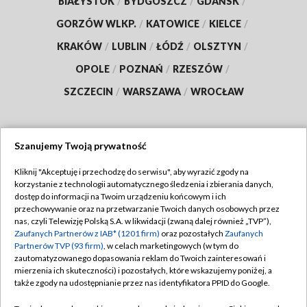
BIAŁYSTOK
/
BYDGOSZCZ
/
GDAŃSK
/
GORZÓW WLKP.
/
KATOWICE
/
KIELCE
/
KRAKÓW
/
LUBLIN
/
ŁÓDŹ
/
OLSZTYN
/
OPOLE
/
POZNAŃ
/
RZESZÓW
/
SZCZECIN
/
WARSZAWA
/
WROCŁAW
Szanujemy Twoją prywatność
Dołącz do nas:
Kliknij "Akceptuję i przechodzę do serwisu", aby wyrazić zgody na
korzystanie z technologii automatycznego śledzenia i zbierania danych,
TVP
dostęp do informacji na Twoim urządzeniu końcowym i ich
Abonament TVP
przechowywanie oraz na przetwarzanie Twoich danych osobowych przez
Regulamin TVP
nas, czyli Telewizję Polską S.A. w likwidacji (zwaną dalej również „TVP”),
Emisja w TVP
Zaufanych Partnerów z IAB* (1201 firm)
oraz pozostałych
Zaufanych
Polityka prywatności
Partnerów TVP (93 firm)
, w celach marketingowych (w tym do
Centrum informacji TVP
Moje zgody
zautomatyzowanego dopasowania reklam do Twoich zainteresowań i
mierzenia ich skuteczności) i pozostałych, które wskazujemy poniżej, a
Naziemna Telewizja Cyfrowa
Pomoc
także zgody na udostępnianie przez nas identyfikatora PPID do Google.
Sklep TVP
Biuro reklamy