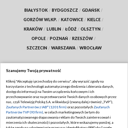
BIAŁYSTOK
/
BYDGOSZCZ
/
GDAŃSK
/
GORZÓW WLKP.
/
KATOWICE
/
KIELCE
/
KRAKÓW
/
LUBLIN
/
ŁÓDŹ
/
OLSZTYN
/
OPOLE
/
POZNAŃ
/
RZESZÓW
/
SZCZECIN
/
WARSZAWA
/
WROCŁAW
Szanujemy Twoją prywatność
Dołącz do nas:
Kliknij "Akceptuję i przechodzę do serwisu", aby wyrazić zgody na
korzystanie z technologii automatycznego śledzenia i zbierania danych,
TVP
dostęp do informacji na Twoim urządzeniu końcowym i ich
Abonament TVP
przechowywanie oraz na przetwarzanie Twoich danych osobowych przez
Regulamin TVP
nas, czyli Telewizję Polską S.A. w likwidacji (zwaną dalej również „TVP”),
Emisja w TVP
Zaufanych Partnerów z IAB* (1201 firm)
oraz pozostałych
Zaufanych
Polityka prywatności
Partnerów TVP (93 firm)
, w celach marketingowych (w tym do
Centrum informacji TVP
Moje zgody
zautomatyzowanego dopasowania reklam do Twoich zainteresowań i
mierzenia ich skuteczności) i pozostałych, które wskazujemy poniżej, a
Naziemna Telewizja Cyfrowa
Pomoc
także zgody na udostępnianie przez nas identyfikatora PPID do Google.