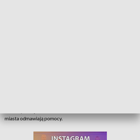
Pozbawieni prądu i gazu. Wieloosobowa rodzina błaga o pomoc
Bez prądu i gazu żyją od blisko 3 miesięcy. Pięcioosobowa
rodzina z niepełnosprawnym dzieckiem z Głubczyc
pozbawiona została mediów przez właściciela
wynajmowanego mieszkania. Przenieść nie ma się dokąd.
Pomóc próbuje radna Elżbieta Słodkowska, ale władze
miasta odmawiają pomocy.