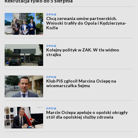
Rekrutacja tylko do 5 sierpnia
OPOLE
Chcą zerwania umów partnerskich.
Wnioski trafiły do Opola i Kędzierzyna-
Koźla
OPOLE
Kolejny polityk w ZAK. W tle widmo
strajku
OPOLE
Klub PiS zgłosił Marcina Ociepę na
wicemarszałka Sejmu
OPOLE
Marcin Ociepa apeluje o opolski okrągły
stół dla opolskiej służby zdrowia