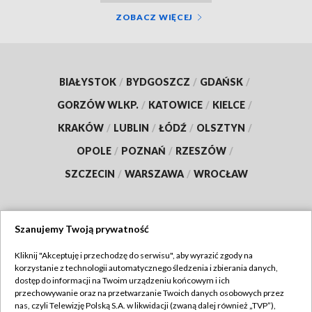
ZOBACZ WIĘCEJ
BIAŁYSTOK
/
BYDGOSZCZ
/
GDAŃSK
/
GORZÓW WLKP.
/
KATOWICE
/
KIELCE
/
KRAKÓW
/
LUBLIN
/
ŁÓDŹ
/
OLSZTYN
/
OPOLE
/
POZNAŃ
/
RZESZÓW
/
SZCZECIN
/
WARSZAWA
/
WROCŁAW
Szanujemy Twoją prywatność
Dołącz do nas:
Kliknij "Akceptuję i przechodzę do serwisu", aby wyrazić zgody na
korzystanie z technologii automatycznego śledzenia i zbierania danych,
TVP
dostęp do informacji na Twoim urządzeniu końcowym i ich
Abonament TVP
przechowywanie oraz na przetwarzanie Twoich danych osobowych przez
Regulamin TVP
nas, czyli Telewizję Polską S.A. w likwidacji (zwaną dalej również „TVP”),