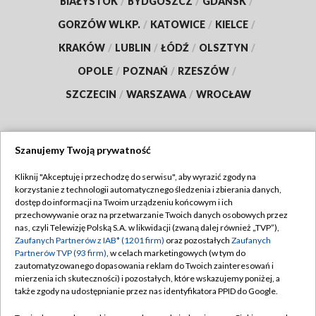
BIAŁYSTOK
/
BYDGOSZCZ
/
GDAŃSK
/
GORZÓW WLKP.
/
KATOWICE
/
KIELCE
/
KRAKÓW
/
LUBLIN
/
ŁÓDŹ
/
OLSZTYN
/
OPOLE
/
POZNAŃ
/
RZESZÓW
/
SZCZECIN
/
WARSZAWA
/
WROCŁAW
Szanujemy Twoją prywatność
Dołącz do nas:
Kliknij "Akceptuję i przechodzę do serwisu", aby wyrazić zgody na
korzystanie z technologii automatycznego śledzenia i zbierania danych,
TVP
dostęp do informacji na Twoim urządzeniu końcowym i ich
Abonament TVP
przechowywanie oraz na przetwarzanie Twoich danych osobowych przez
Regulamin TVP
nas, czyli Telewizję Polską S.A. w likwidacji (zwaną dalej również „TVP”),
Emisja w TVP
Zaufanych Partnerów z IAB* (1201 firm)
oraz pozostałych
Zaufanych
Polityka prywatności
Partnerów TVP (93 firm)
, w celach marketingowych (w tym do
Centrum informacji TVP
Moje zgody
zautomatyzowanego dopasowania reklam do Twoich zainteresowań i
mierzenia ich skuteczności) i pozostałych, które wskazujemy poniżej, a
Naziemna Telewizja Cyfrowa
Pomoc
także zgody na udostępnianie przez nas identyfikatora PPID do Google.
Sklep TVP
Biuro reklamy