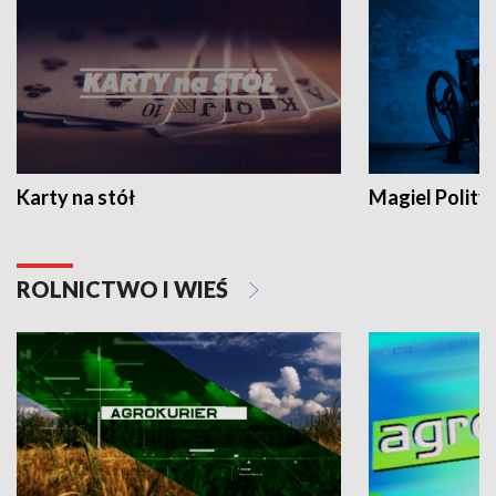
Karty na stół
Magiel Polity
ROLNICTWO I WIEŚ