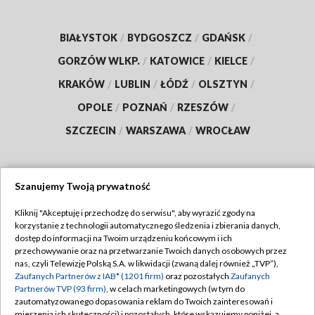
BIAŁYSTOK
/
BYDGOSZCZ
/
GDAŃSK
/
GORZÓW WLKP.
/
KATOWICE
/
KIELCE
/
KRAKÓW
/
LUBLIN
/
ŁÓDŹ
/
OLSZTYN
/
OPOLE
/
POZNAŃ
/
RZESZÓW
/
SZCZECIN
/
WARSZAWA
/
WROCŁAW
Szanujemy Twoją prywatność
Dołącz do nas:
Kliknij "Akceptuję i przechodzę do serwisu", aby wyrazić zgody na
korzystanie z technologii automatycznego śledzenia i zbierania danych,
TVP
dostęp do informacji na Twoim urządzeniu końcowym i ich
Abonament TVP
przechowywanie oraz na przetwarzanie Twoich danych osobowych przez
Regulamin TVP
nas, czyli Telewizję Polską S.A. w likwidacji (zwaną dalej również „TVP”),
Emisja w TVP
Zaufanych Partnerów z IAB* (1201 firm)
oraz pozostałych
Zaufanych
Polityka prywatności
Partnerów TVP (93 firm)
, w celach marketingowych (w tym do
Centrum informacji TVP
Moje zgody
zautomatyzowanego dopasowania reklam do Twoich zainteresowań i
mierzenia ich skuteczności) i pozostałych, które wskazujemy poniżej, a