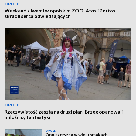
OPOLE
Weekend z lwami w opolskim ZOO. Atos i Portos
skradli serca odwiedzających
OPOLE
Rzeczywistość zeszła na drugi plan. Brzeg opanowali
miłośnicy fantastyki
OPOLE
Opolszczyzna w wielu smakach.