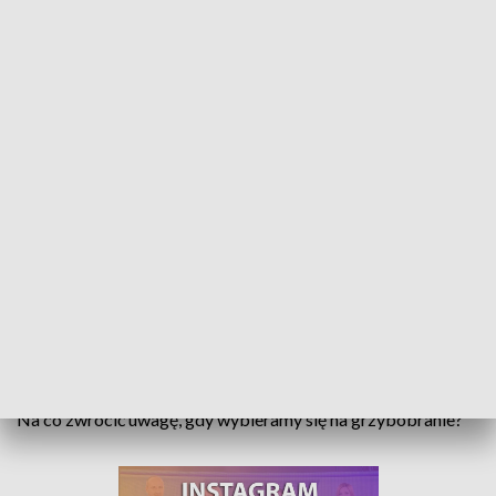
Lasy są pełne grzybów. Jak je zbierać bezpiecznie?
Nawet niepełne koszyki czy wiadra, ale pełne kartony – takie
łowy mają na swoim koncie wytrawni grzybiarze po
ostatnich wyprawach. Mieszkańcy regionu masowo
odwiedzają lasy, w których aż roi się od grzybów. Niestety
jednak co roku dochodzi do zatruć, także tych śmiertelnych.
Na co zwrócić uwagę, gdy wybieramy się na grzybobranie?