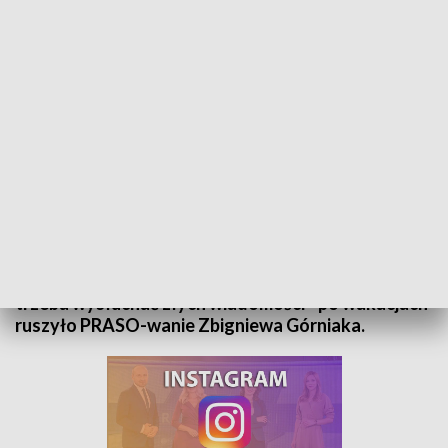
„PRASOwanie Zbigniewa Górniaka” – 13 września 2022
O tym, że nie można przestać być gejem, bo wtedy
gejowscy aktywiści bardzo się gniewają i potrafią
uprzykrzyć życie oraz o tym, że czasem jednak
trzeba wysłuchać złych wiadomości - po wakacjach
ruszyło PRASO-wanie Zbigniewa Górniaka.