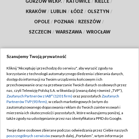
GORZÓW WLKP.
/
KATOWICE
/
KIELCE
/
KRAKÓW
/
LUBLIN
/
ŁÓDŹ
/
OLSZTYN
/
OPOLE
/
POZNAŃ
/
RZESZÓW
/
SZCZECIN
/
WARSZAWA
/
WROCŁAW
Szanujemy Twoją prywatność
Dołącz do nas:
Kliknij "Akceptuję i przechodzę do serwisu", aby wyrazić zgody na
korzystanie z technologii automatycznego śledzenia i zbierania danych,
TVP
dostęp do informacji na Twoim urządzeniu końcowym i ich
Abonament TVP
przechowywanie oraz na przetwarzanie Twoich danych osobowych przez
Regulamin TVP
nas, czyli Telewizję Polską S.A. w likwidacji (zwaną dalej również „TVP”),
Emisja w TVP
Zaufanych Partnerów z IAB* (1201 firm)
oraz pozostałych
Zaufanych
Polityka prywatności
Partnerów TVP (93 firm)
, w celach marketingowych (w tym do
Centrum informacji TVP
Moje zgody
zautomatyzowanego dopasowania reklam do Twoich zainteresowań i
mierzenia ich skuteczności) i pozostałych, które wskazujemy poniżej, a
Naziemna Telewizja Cyfrowa
Pomoc
także zgody na udostępnianie przez nas identyfikatora PPID do Google.
Sklep TVP
Biuro reklamy
Twoje dane osobowe zbierane podczas odwiedzania przez Ciebie naszych
Rada Programowa
poszczególnych serwisów
zwanych dalej „Portalem”, w tym informacje
Kontakt