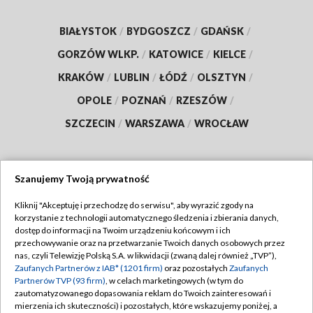
BIAŁYSTOK
/
BYDGOSZCZ
/
GDAŃSK
/
GORZÓW WLKP.
/
KATOWICE
/
KIELCE
/
KRAKÓW
/
LUBLIN
/
ŁÓDŹ
/
OLSZTYN
/
OPOLE
/
POZNAŃ
/
RZESZÓW
/
SZCZECIN
/
WARSZAWA
/
WROCŁAW
Szanujemy Twoją prywatność
Dołącz do nas:
Kliknij "Akceptuję i przechodzę do serwisu", aby wyrazić zgody na
korzystanie z technologii automatycznego śledzenia i zbierania danych,
TVP
dostęp do informacji na Twoim urządzeniu końcowym i ich
Abonament TVP
przechowywanie oraz na przetwarzanie Twoich danych osobowych przez
Regulamin TVP
nas, czyli Telewizję Polską S.A. w likwidacji (zwaną dalej również „TVP”),
Emisja w TVP
Zaufanych Partnerów z IAB* (1201 firm)
oraz pozostałych
Zaufanych
Polityka prywatności
Partnerów TVP (93 firm)
, w celach marketingowych (w tym do
Centrum informacji TVP
Moje zgody
zautomatyzowanego dopasowania reklam do Twoich zainteresowań i
mierzenia ich skuteczności) i pozostałych, które wskazujemy poniżej, a
Naziemna Telewizja Cyfrowa