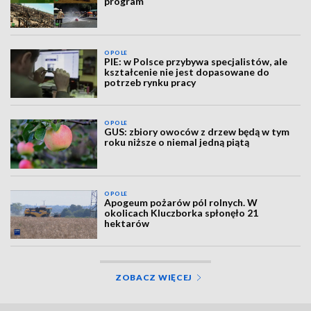
program
OPOLE
PIE: w Polsce przybywa specjalistów, ale
kształcenie nie jest dopasowane do
potrzeb rynku pracy
OPOLE
GUS: zbiory owoców z drzew będą w tym
roku niższe o niemal jedną piątą
OPOLE
Apogeum pożarów pól rolnych. W
okolicach Kluczborka spłonęło 21
hektarów
ZOBACZ WIĘCEJ