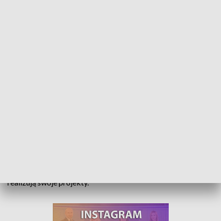
O!polskie: Tak to się robi! - Baumar
Firma Baumar istnieje na rynku od 2003 roku. Dzięki
stałemu podnoszeniu kompetencji i wytrwałości
zyskali doświadczenie pozwalające na obsługę
największych firm w Polsce i za granicą.
W programie „O!polskie: Tak to się robi!” pokażemy, jak
realizują swoje projekty.