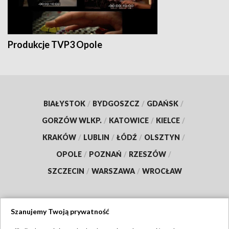
Produkcje TVP3 Opole
BIAŁYSTOK
/
BYDGOSZCZ
/
GDAŃSK
/
GORZÓW WLKP.
/
KATOWICE
/
KIELCE
/
KRAKÓW
/
LUBLIN
/
ŁÓDŹ
/
OLSZTYN
/
OPOLE
/
POZNAŃ
/
RZESZÓW
/
SZCZECIN
/
WARSZAWA
/
WROCŁAW
Szanujemy Twoją prywatność
Dołącz do nas: