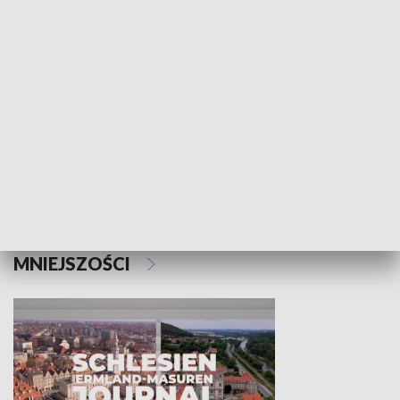
Wejściówka
Zakładka
MNIEJSZOŚCI