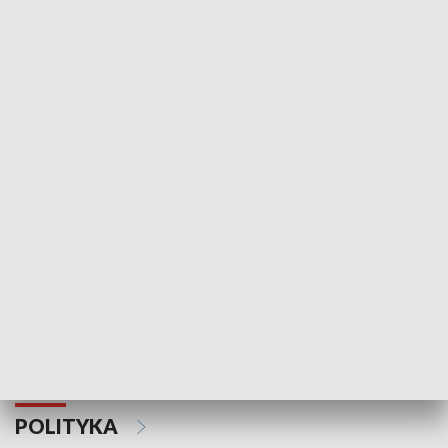
Wejściówka
Zakładka
MNIEJSZOŚCI
Schlesien Journal
POLITYKA