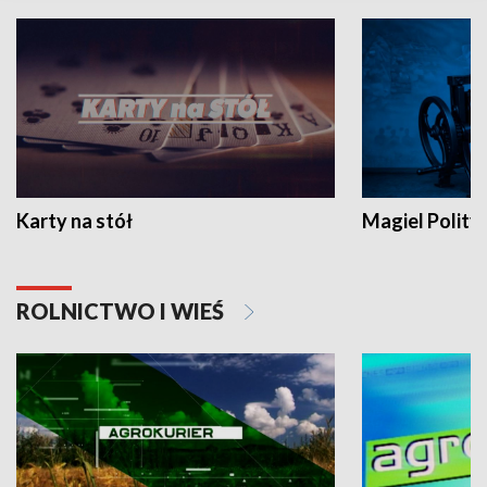
Karty na stół
Magiel Polity
ROLNICTWO I WIEŚ