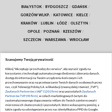
BIAŁYSTOK
/
BYDGOSZCZ
/
GDAŃSK
/
GORZÓW WLKP.
/
KATOWICE
/
KIELCE
/
KRAKÓW
/
LUBLIN
/
ŁÓDŹ
/
OLSZTYN
/
OPOLE
/
POZNAŃ
/
RZESZÓW
/
SZCZECIN
/
WARSZAWA
/
WROCŁAW
Szanujemy Twoją prywatność
Dołącz do nas:
Kliknij "Akceptuję i przechodzę do serwisu", aby wyrazić zgody na
korzystanie z technologii automatycznego śledzenia i zbierania danych,
TVP
dostęp do informacji na Twoim urządzeniu końcowym i ich
Abonament TVP
przechowywanie oraz na przetwarzanie Twoich danych osobowych przez
Regulamin TVP
nas, czyli Telewizję Polską S.A. w likwidacji (zwaną dalej również „TVP”),
Emisja w TVP
Zaufanych Partnerów z IAB* (1201 firm)
oraz pozostałych
Zaufanych
Polityka prywatności
Partnerów TVP (93 firm)
, w celach marketingowych (w tym do
Centrum informacji TVP
Moje zgody
zautomatyzowanego dopasowania reklam do Twoich zainteresowań i
mierzenia ich skuteczności) i pozostałych, które wskazujemy poniżej, a
Naziemna Telewizja Cyfrowa
Pomoc
także zgody na udostępnianie przez nas identyfikatora PPID do Google.