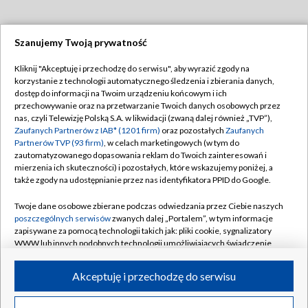
Szanujemy Twoją prywatność
Dołącz do nas:
Kliknij "Akceptuję i przechodzę do serwisu", aby wyrazić zgody na
korzystanie z technologii automatycznego śledzenia i zbierania danych,
TVP
dostęp do informacji na Twoim urządzeniu końcowym i ich
Abonament TVP
przechowywanie oraz na przetwarzanie Twoich danych osobowych przez
Regulamin TVP
nas, czyli Telewizję Polską S.A. w likwidacji (zwaną dalej również „TVP”),
Emisja w TVP
Polityka prywatności
Zaufanych Partnerów z IAB* (1201 firm)
oraz pozostałych
Zaufanych
Partnerów TVP (93 firm)
, w celach marketingowych (w tym do
Centrum informacji TVP
Moje zgody
zautomatyzowanego dopasowania reklam do Twoich zainteresowań i
mierzenia ich skuteczności) i pozostałych, które wskazujemy poniżej, a
Naziemna Telewizja Cyfrowa
Pomoc
także zgody na udostępnianie przez nas identyfikatora PPID do Google.
Sklep TVP
Biuro reklamy
Twoje dane osobowe zbierane podczas odwiedzania przez Ciebie naszych
Rada Programowa
Kontakt
poszczególnych serwisów
zwanych dalej „Portalem”, w tym informacje
zapisywane za pomocą technologii takich jak: pliki cookie, sygnalizatory
System NOS
WWW lub innych podobnych technologii umożliwiających świadczenie
dopasowanych i bezpiecznych usług, personalizację treści oraz reklam,
Informacje o nadawcy
Kanały
udostępnianie funkcji mediów społecznościowych oraz analizowanie
Akceptuję i przechodzę do serwisu
ruchu w Internecie.
Program dla prasy
©2026 Telewizja Polska S.A. w likwidacji
Biuro Reklamy
Twoje dane osobowe zbierane podczas odwiedzania przez Ciebie