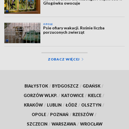
Głogówku owocuje
OPOLE
Psie ofiary wakacji. Rośnie liczba
porzuconych zwierząt
ZOBACZ WIĘCEJ
BIAŁYSTOK
/
BYDGOSZCZ
/
GDAŃSK
/
GORZÓW WLKP.
/
KATOWICE
/
KIELCE
/
KRAKÓW
/
LUBLIN
/
ŁÓDŹ
/
OLSZTYN
/
OPOLE
/
POZNAŃ
/
RZESZÓW
/
SZCZECIN
/
WARSZAWA
/
WROCŁAW