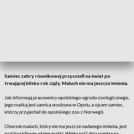
Fot. ZOO Opole
Samiec zebry równikowej przyszedł na świat po
trwającej blisko rok ciąży. Maluch nie ma jeszcze imienia.
Jak informują pracownicy opolskiego ogrodu zoologicznego,
jego matką jest samica urodzona w Opolu, a ojcem samiec,
którzy przyjechał do opolskiego zoo z Norwegii.
Obecnie maluch, który nie ma jeszcze nadanego imienia, jest
pod troskliwym okiem matki. Większość dnia spędza na