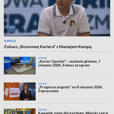
OPOLE
Zobacz „Rozmowę Kuriera” z Maciejem Kempą
OPOLE
„Kurier Opolski” – wydanie główne, 7
sierpnia 2026. Zobacz program
OPOLE
„Prognoza pogody” na 8 sierpnia 2026.
Zapraszamy
OPOLE
Kawałek ziemi dla każdego. Miejski sad w