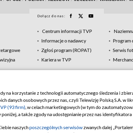
Dołącz do nas:
Centrum informacji TVP
Naziemna
Informacje o nadawcy
Program d
zetargowe
Zgłoś program (ROPAT)
Serwis fo
wizyjna
Kariera w TVP
Merchandi
Polityka prywatności
Moje zgody
Pomoc
Biuro re
ody na korzystanie z technologii automatycznego śledzenia i zbie
 danych osobowych przez nas, czyli Telewizję Polską S.A. w likw
VP (93 firm)
, w celach marketingowych (w tym do zautomatyzow
 poniżej, a także zgody na udostępnianie przez nas identyfikator
Ciebie naszych
poszczególnych serwisów
zwanych dalej „Portalem