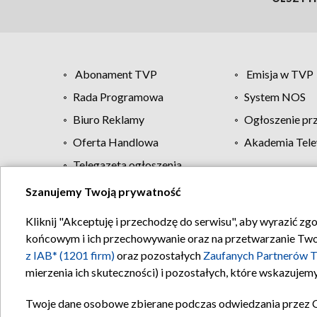
Abonament TVP
Emisja w TVP
Rada Programowa
System NOS
Biuro Reklamy
Ogłoszenie pr
Oferta Handlowa
Akademia Tele
Telegazeta ogłoszenia
Szanujemy Twoją prywatność
Regulamin TVP
Kliknij "Akceptuję i przechodzę do serwisu", aby wyrazić zg
końcowym i ich przechowywanie oraz na przetwarzanie Twoich
z IAB* (1201 firm)
oraz pozostałych
Zaufanych Partnerów T
mierzenia ich skuteczności) i pozostałych, które wskazujemy
Twoje dane osobowe zbierane podczas odwiedzania przez 