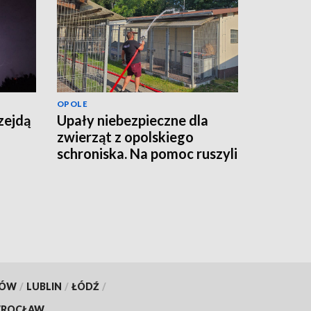
OPOLE
zejdą
Upały niebezpieczne dla
zwierząt z opolskiego
schroniska. Na pomoc ruszyli
strażacy
KÓW
/
LUBLIN
/
ŁÓDŹ
/
ROCŁAW