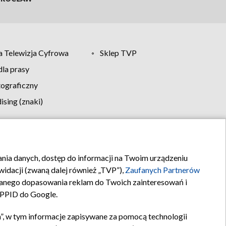
 Telewizja Cyfrowa
Sklep TVP
la prasy
tograficzny
sing (znaki)
klamy
Kontakt
rania danych, dostęp do informacji na Twoim urządzeniu
idacji (zwaną dalej również „TVP”),
Zaufanych Partnerów
anego dopasowania reklam do Twoich zainteresowań i
a PPID do Google.
”, w tym informacje zapisywane za pomocą technologii