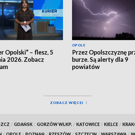
OPOLE
r Opolski” – flesz, 5
Przez Opolszczyznę pr
nia 2026. Zobacz
burze. Są alerty dla 9
ram
powiatów
ZOBACZ WIĘCEJ
SZCZ
/
GDAŃSK
/
GORZÓW WLKP.
/
KATOWICE
/
KIELCE
/
KRA
N
/
OPOLE
/
POZNAŃ
/
RZESZÓW
/
SZCZECIN
/
WARSZAWA
/
W