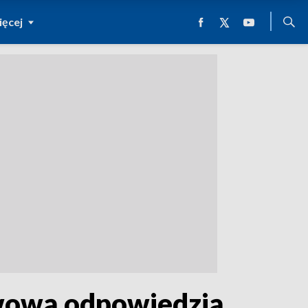
ęcej
twową odpowiedzią