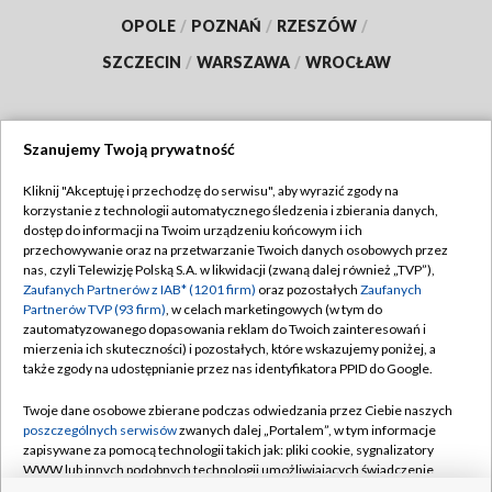
OPOLE
/
POZNAŃ
/
RZESZÓW
/
SZCZECIN
/
WARSZAWA
/
WROCŁAW
Szanujemy Twoją prywatność
Dołącz do nas:
Kliknij "Akceptuję i przechodzę do serwisu", aby wyrazić zgody na
korzystanie z technologii automatycznego śledzenia i zbierania danych,
TVP
dostęp do informacji na Twoim urządzeniu końcowym i ich
Abonament TVP
przechowywanie oraz na przetwarzanie Twoich danych osobowych przez
Regulamin TVP
nas, czyli Telewizję Polską S.A. w likwidacji (zwaną dalej również „TVP”),
Emisja w TVP
Polityka prywatności
Zaufanych Partnerów z IAB* (1201 firm)
oraz pozostałych
Zaufanych
Partnerów TVP (93 firm)
, w celach marketingowych (w tym do
Centrum informacji TVP
Moje zgody
zautomatyzowanego dopasowania reklam do Twoich zainteresowań i
mierzenia ich skuteczności) i pozostałych, które wskazujemy poniżej, a
Naziemna Telewizja Cyfrowa
Pomoc
także zgody na udostępnianie przez nas identyfikatora PPID do Google.
Sklep TVP
Biuro reklamy
Twoje dane osobowe zbierane podczas odwiedzania przez Ciebie naszych
Rada Programowa
Kontakt
poszczególnych serwisów
zwanych dalej „Portalem”, w tym informacje
zapisywane za pomocą technologii takich jak: pliki cookie, sygnalizatory
System NOS
WWW lub innych podobnych technologii umożliwiających świadczenie
dopasowanych i bezpiecznych usług, personalizację treści oraz reklam,