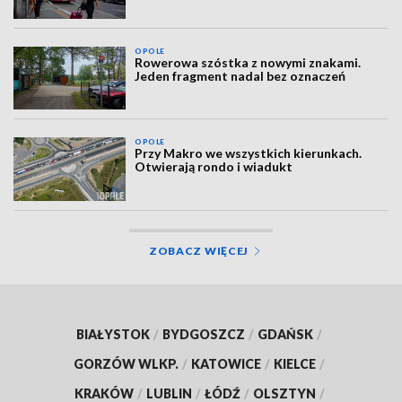
OPOLE
Rowerowa szóstka z nowymi znakami.
Jeden fragment nadal bez oznaczeń
OPOLE
Przy Makro we wszystkich kierunkach.
Otwierają rondo i wiadukt
ZOBACZ WIĘCEJ
BIAŁYSTOK
/
BYDGOSZCZ
/
GDAŃSK
/
GORZÓW WLKP.
/
KATOWICE
/
KIELCE
/
KRAKÓW
/
LUBLIN
/
ŁÓDŹ
/
OLSZTYN
/