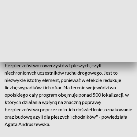
modernizacje 30 miejsc na drogach województwa
opolskiego w ramach programu Bezpiecznej Infrastruktury
Drogowej na lata 2021-2024. Łączna wartość podpisanych
umów to około 15 mln złotych.
"Nasze działania, poza budową nowych odcinków dróg oraz
rozbudową czy remontem tych istniejących, to także
szukanie rozwiązań dla miejsc, w których należy poprawić
bezpieczeństwo rowerzystów i pieszych, czyli
niechronionych uczestników ruchu drogowego. Jest to
niezwykle istotny element, ponieważ w efekcie redukuje
liczbę wypadków i ich ofiar. Na terenie województwa
opolskiego cały program obejmuje ponad 500 lokalizacji, w
których działania wpłyną na znaczną poprawę
bezpieczeństwa poprzez m.in. ich doświetlenie, oznakowanie
oraz budowę azyli dla pieszych i chodników" - powiedziała
Agata Andruszewska.