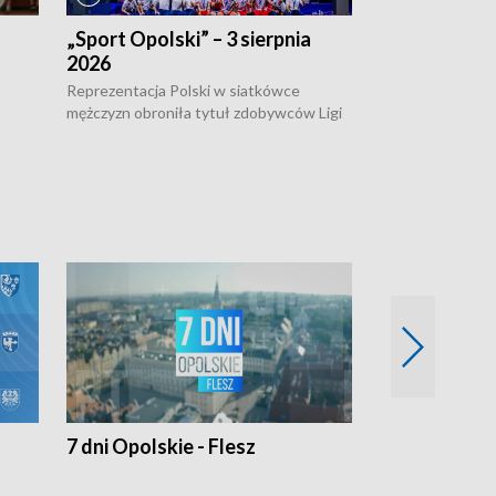
„Sport Opolski” – 3 sierpnia
„Sport Opolsk
2026
Reprezentacja P
mężczyzn w półfi
Reprezentacja Polski w siatkówce
meczu ćwierćfin
mężczyzn obroniła tytuł zdobywców Ligi
Biało-Czerwoni p
w
Narodów. W finale pokonali Amerykanów
Ningbo Ukraińcó
niejów
po tie-breaku. W meczu nie zabrakło
opolskich wątków.
7 dni Opolskie - Flesz
Opolskie o 