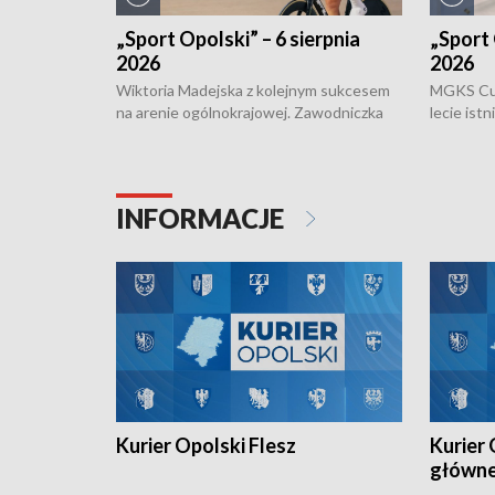
„Sport Opolski” – 6 sierpnia
„Sport 
2026
2026
Wiktoria Madejska z kolejnym sukcesem
MGKS Cuk
na arenie ogólnokrajowej. Zawodniczka
lecie ist
Klubu Kolarskiego Ziemia Brzeska
odbył się
została podwójna Mistrzynią Polski
również o
Juniorów Młodszych w kolarstwie
Otwartyc
torowym.
plażowej
INFORMACJE
meczu Ko
Kurier Opolski Flesz
Kurier 
główn