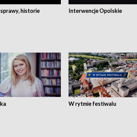
 sprawy, historie
Interwencje Opolskie
ka
W rytmie festiwalu