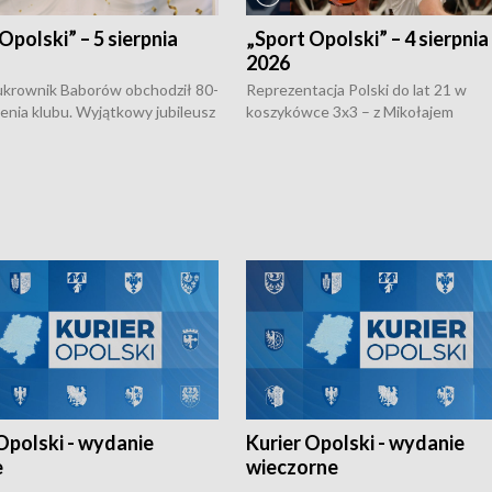
Opolski” – 5 sierpnia
„Sport Opolski” – 4 sierpnia
2026
rownik Baborów obchodził 80-
Reprezentacja Polski do lat 21 w
nienia klubu. Wyjątkowy jubileusz
koszykówce 3x3 – z Mikołajem
 na sportowo. W programie
Kowalczykiem z opolskiego AZS-u 
 turnieju eliminacyjnym
składzie - wygrała dwa z trzech tur
h Mistrzostw w siatkówce
w ramach Ligi Narodów. Rywalizacja
 amatorów w Opolu oraz o
odbyła się w węgierskim Szolnok.
lejarza Opole. Zapraszamy!
Opolski - wydanie
Kurier Opolski - wydanie
e
wieczorne