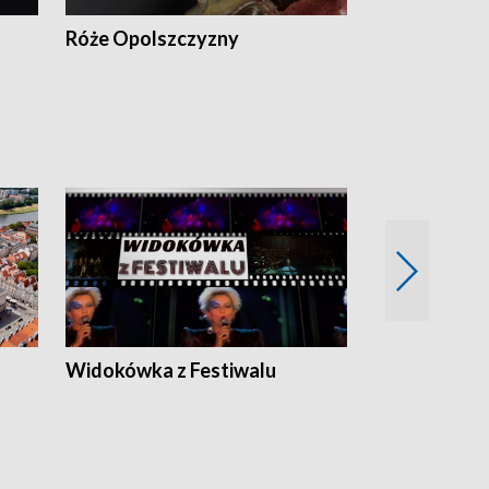
Róże Opolszczyzny
Czas report
Widokówka z Festiwalu
Strefa Kultu