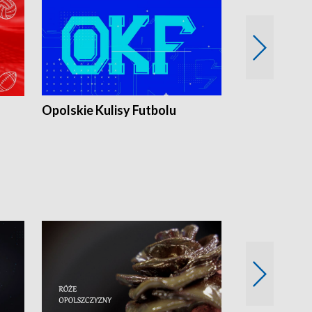
Opolskie Kulisy Futbolu
Złote chwile
sportu