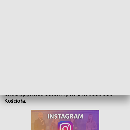
Rozmowa dnia - ks. dr Krzysztof Faber
Gościem Tomasza Gduli w programie „Rozmowa
Dnia” był ks. dr Krzysztof Faber, dyrektor Radia
Doxa. Dyskusja dotyczyła roli mediów katolickich
w społeczeństwie, nowoczesnej ewangelizacji oraz
atrakcyjnych dla młodzieży treści w nauczaniu
Kościoła.