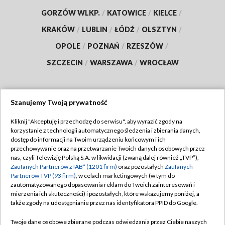
GORZÓW WLKP.
/
KATOWICE
/
KIELCE
/
KRAKÓW
/
LUBLIN
/
ŁÓDŹ
/
OLSZTYN
/
OPOLE
/
POZNAŃ
/
RZESZÓW
/
SZCZECIN
/
WARSZAWA
/
WROCŁAW
Szanujemy Twoją prywatność
Dołącz do nas:
Kliknij "Akceptuję i przechodzę do serwisu", aby wyrazić zgody na
korzystanie z technologii automatycznego śledzenia i zbierania danych,
TVP
dostęp do informacji na Twoim urządzeniu końcowym i ich
Abonament TVP
przechowywanie oraz na przetwarzanie Twoich danych osobowych przez
Regulamin TVP
nas, czyli Telewizję Polską S.A. w likwidacji (zwaną dalej również „TVP”),
Emisja w TVP
Zaufanych Partnerów z IAB* (1201 firm)
oraz pozostałych
Zaufanych
Polityka prywatności
Partnerów TVP (93 firm)
, w celach marketingowych (w tym do
Centrum informacji TVP
Moje zgody
zautomatyzowanego dopasowania reklam do Twoich zainteresowań i
mierzenia ich skuteczności) i pozostałych, które wskazujemy poniżej, a
Naziemna Telewizja Cyfrowa
Pomoc
także zgody na udostępnianie przez nas identyfikatora PPID do Google.
Sklep TVP
Biuro reklamy
Twoje dane osobowe zbierane podczas odwiedzania przez Ciebie naszych