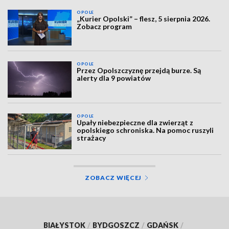
OPOLE
„Kurier Opolski” – flesz, 5 sierpnia 2026.
Zobacz program
OPOLE
Przez Opolszczyznę przejdą burze. Są
alerty dla 9 powiatów
OPOLE
Upały niebezpieczne dla zwierząt z
opolskiego schroniska. Na pomoc ruszyli
strażacy
ZOBACZ WIĘCEJ
BIAŁYSTOK
/
BYDGOSZCZ
/
GDAŃSK
/