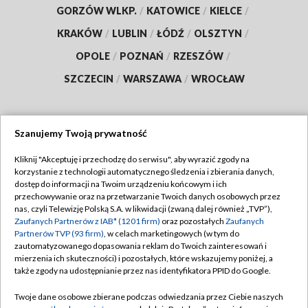
GORZÓW WLKP.
/
KATOWICE
/
KIELCE
/
KRAKÓW
/
LUBLIN
/
ŁÓDŹ
/
OLSZTYN
/
OPOLE
/
POZNAŃ
/
RZESZÓW
/
SZCZECIN
/
WARSZAWA
/
WROCŁAW
Szanujemy Twoją prywatność
Dołącz do nas:
Kliknij "Akceptuję i przechodzę do serwisu", aby wyrazić zgody na
korzystanie z technologii automatycznego śledzenia i zbierania danych,
TVP
dostęp do informacji na Twoim urządzeniu końcowym i ich
Abonament TVP
przechowywanie oraz na przetwarzanie Twoich danych osobowych przez
Regulamin TVP
nas, czyli Telewizję Polską S.A. w likwidacji (zwaną dalej również „TVP”),
Emisja w TVP
Zaufanych Partnerów z IAB* (1201 firm)
oraz pozostałych
Zaufanych
Polityka prywatności
Partnerów TVP (93 firm)
, w celach marketingowych (w tym do
Centrum informacji TVP
Moje zgody
zautomatyzowanego dopasowania reklam do Twoich zainteresowań i
mierzenia ich skuteczności) i pozostałych, które wskazujemy poniżej, a
Naziemna Telewizja Cyfrowa
Pomoc
także zgody na udostępnianie przez nas identyfikatora PPID do Google.
Sklep TVP
Biuro reklamy
Twoje dane osobowe zbierane podczas odwiedzania przez Ciebie naszych
Rada Programowa