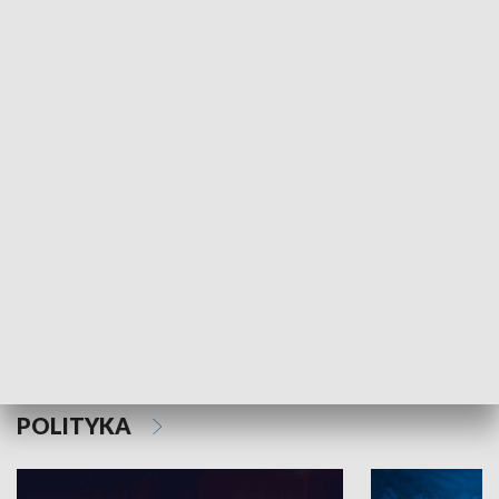
MNIEJSZOŚCI
Schlesien Journal
POLITYKA