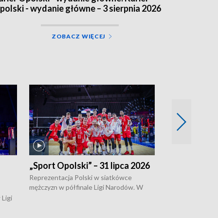
polski - wydanie główne – 3 sierpnia 2026
ZOBACZ WIĘCEJ
„Sport Opolski” – 31 lipca 2026
„Sport Opolsk
Reprezentacja Polski w siatkówce
W poniedziałek 
mężczyzn w półfinale Ligi Narodów. W
edycja Tour de 
meczu ćwierćfinałowym tych rozgrywek,
opolskie będzie 
Ligi
Biało-Czerwoni pokonali w chińskim
swojego repreze
kanów
Ningbo Ukraińców w czterech setach.
kluczborczanin P
o