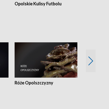
Opolskie Kulisy Futbolu
Złote chwile
sportu
Róże Opolszczyzny
Czas report