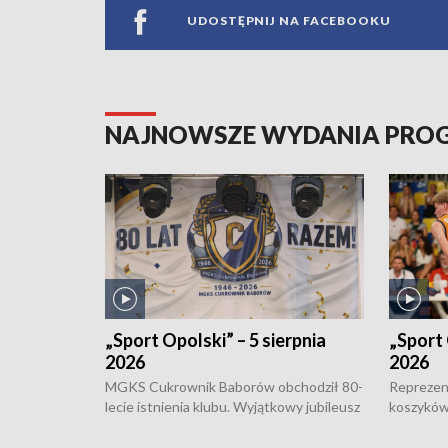
UDOSTĘPNIJ NA FACEBOOKU
NAJNOWSZE WYDANIA PR
„Sport Opolski” – 5 sierpnia
„Sport 
2026
2026
MGKS Cukrownik Baborów obchodził 80-
Reprezent
lecie istnienia klubu. Wyjątkowy jubileusz
koszyków
odbył się na sportowo. W programie
Kowalczy
również o turnieju eliminacyjnym
składzie 