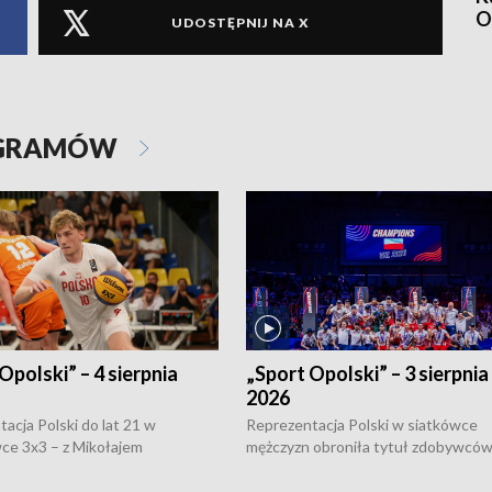
O
UDOSTĘPNIJ NA X
OGRAMÓW
Opolski” – 4 sierpnia
„Sport Opolski” – 3 sierpnia
2026
acja Polski do lat 21 w
Reprezentacja Polski w siatkówce
ce 3x3 – z Mikołajem
mężczyzn obroniła tytuł zdobywców 
kiem z opolskiego AZS-u w
Narodów. W finale pokonali Amery
- wygrała dwa z trzech turniejów
po tie-breaku. W meczu nie zabrakł