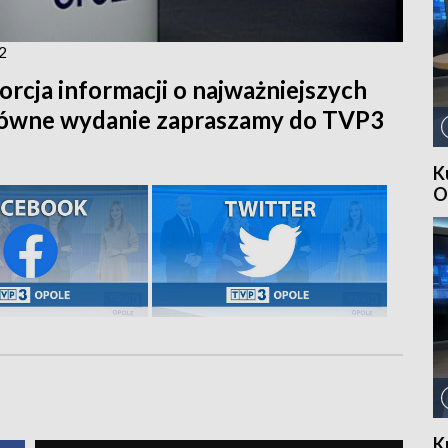
2
orcja informacji o najważniejszych
główne wydanie zapraszamy do TVP3
K
O
K