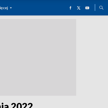
ęcej
nia 2022