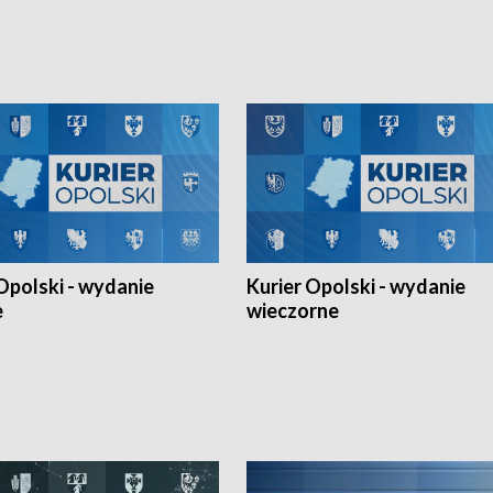
Ligi Narodów. Rywalizacja
opolskich wątków.
ę w węgierskim Szolnok.
Opolski - wydanie
Kurier Opolski - wydanie
e
wieczorne