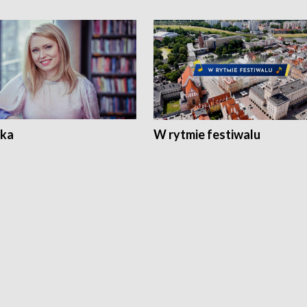
ka
W rytmie festiwalu