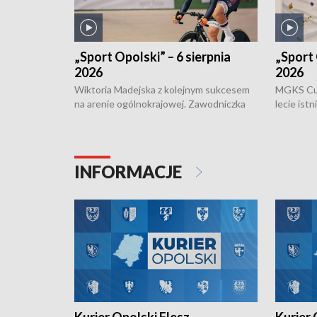
„Sport Opolski” – 6 sierpnia
„Sport 
2026
2026
Wiktoria Madejska z kolejnym sukcesem
MGKS Cuk
na arenie ogólnokrajowej. Zawodniczka
lecie ist
Klubu Kolarskiego Ziemia Brzeska
odbył się
została podwójna Mistrzynią Polski
również o
Juniorów Młodszych w kolarstwie
Otwartyc
torowym.
plażowej
INFORMACJE
meczu Ko