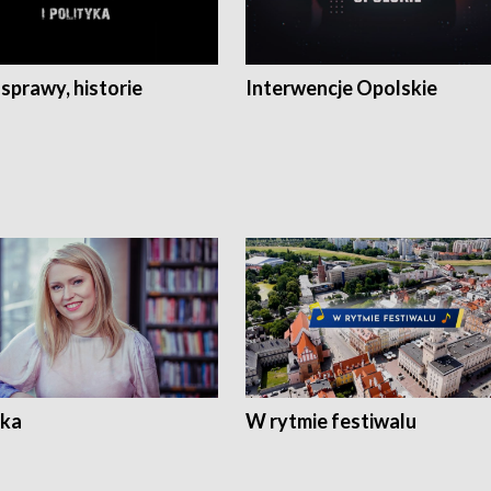
 sprawy, historie
Interwencje Opolskie
ka
W rytmie festiwalu