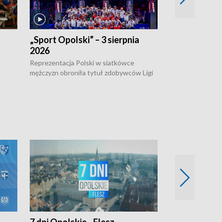
„Sport Opolski” – 3 sierpnia
„Sport Opolsk
2026
Reprezentacja P
mężczyzn w półfi
Reprezentacja Polski w siatkówce
meczu ćwierćfin
mężczyzn obroniła tytuł zdobywców Ligi
Biało-Czerwoni p
w
Narodów. W finale pokonali Amerykanów
Ningbo Ukraińcó
niejów
po tie-breaku. W meczu nie zabrakło
opolskich wątków.