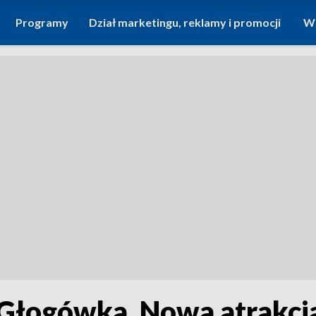
Programy
Dział marketingu, reklamy i promocji
Wi
Głogówka. Nowa atrakcja