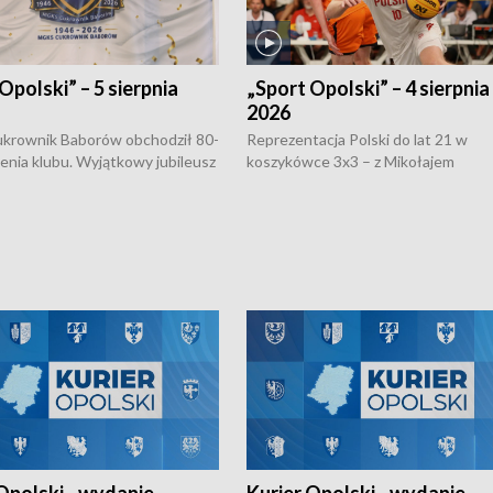
Opolski” – 5 sierpnia
„Sport Opolski” – 4 sierpnia
2026
rownik Baborów obchodził 80-
Reprezentacja Polski do lat 21 w
nienia klubu. Wyjątkowy jubileusz
koszykówce 3x3 – z Mikołajem
 na sportowo. W programie
Kowalczykiem z opolskiego AZS-u 
 turnieju eliminacyjnym
składzie - wygrała dwa z trzech tur
h Mistrzostw w siatkówce
w ramach Ligi Narodów. Rywalizacja
 amatorów w Opolu oraz o
odbyła się w węgierskim Szolnok.
lejarza Opole. Zapraszamy!