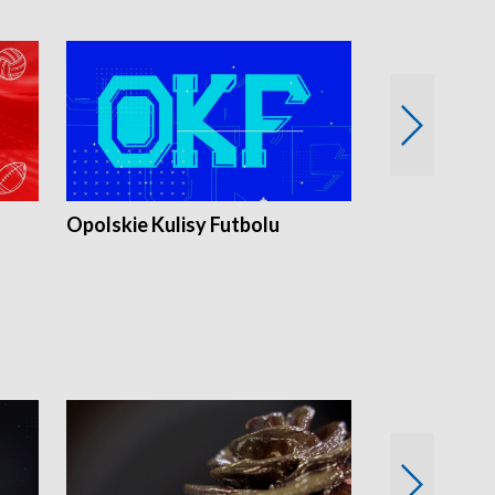
Opolskie Kulisy Futbolu
Złote chwile
sportu