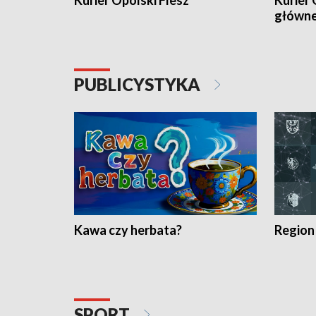
Kurier Opolski Flesz
Kurier 
główn
PUBLICYSTYKA
Kawa czy herbata?
Region
SPORT