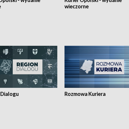
Opolski - wydanie
Kurier Opolski - wydanie
e
wieczorne
 Dialogu
Rozmowa Kuriera