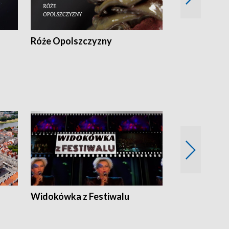
Róże Opolszczyzny
Czas report
Widokówka z Festiwalu
Strefa Kultu