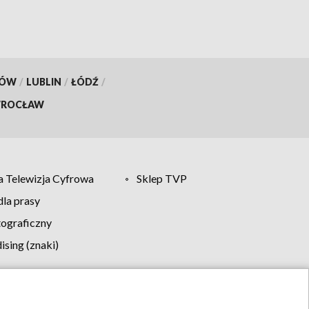
KÓW
/
LUBLIN
/
ŁÓDŹ
/
ROCŁAW
 Telewizja Cyfrowa
Sklep TVP
la prasy
tograficzny
sing (znaki)