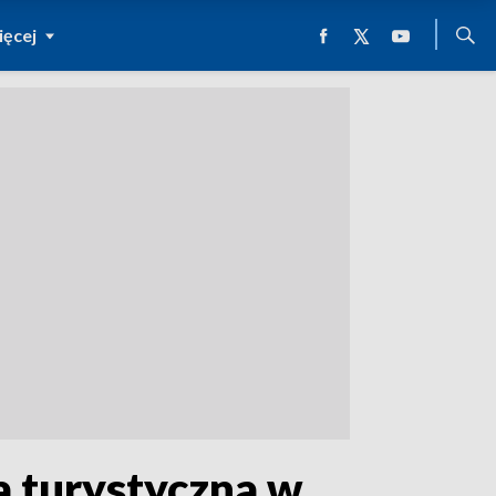
ęcej
 turystyczna w