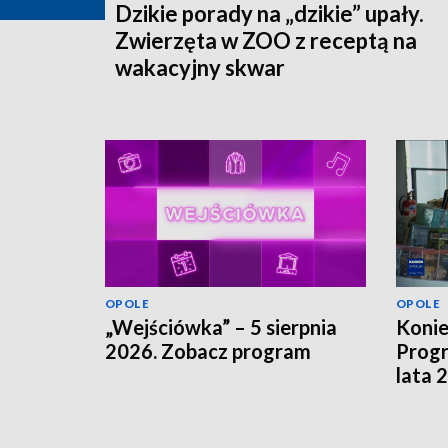
Dzikie porady na „dzikie” upały.
Zwierzęta w ZOO z receptą na
wakacyjny skwar
OPOLE
OPOLE
„Wejściówka” – 5 sierpnia
Koni
2026. Zobacz program
Progr
lata 
szuka
finan