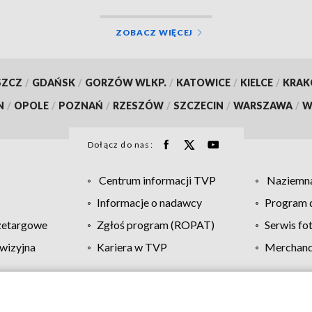
ZOBACZ WIĘCEJ
SZCZ
/
GDAŃSK
/
GORZÓW WLKP.
/
KATOWICE
/
KIELCE
/
KRA
N
/
OPOLE
/
POZNAŃ
/
RZESZÓW
/
SZCZECIN
/
WARSZAWA
/
W
Dołącz do nas:
Centrum informacji TVP
Naziemna
Informacje o nadawcy
Program d
zetargowe
Zgłoś program (ROPAT)
Serwis fo
wizyjna
Kariera w TVP
Merchandi