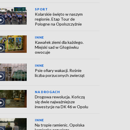
SPORT
Kolarskie święto w naszym
regionie. Etap Tour de
Pologne na Opolszczyźnie
INNE
Kawałek ziemi dla każdego.
Miejski sad w Głogówku
owocuje
INNE
Psie ofiary wakacji. Rośnie
liczba porzuconych zwierząt
NA DROGACH
Drogowa rewolucja. Kończą
się dwie najważniejsze
inwestycje na DK 46 w Opolu
INNE
Na tropie ramienic. Opolska
kamionka przyciąga