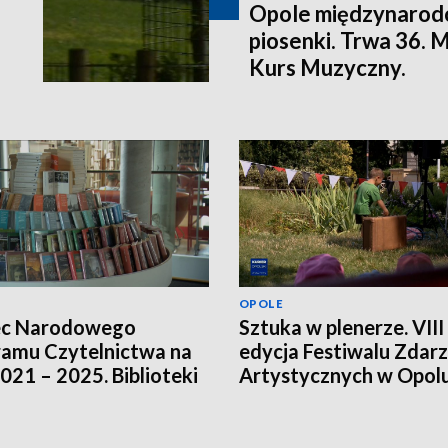
Opole międzynarodo
piosenki. Trwa 36.
Kurs Muzyczny.
OPOLE
ec Narodowego
Sztuka w plenerze. VIII
amu Czytelnictwa na
edycja Festiwalu Zdar
2021 – 2025. Biblioteki
Artystycznych w Opol
ją innych źródeł
sowania