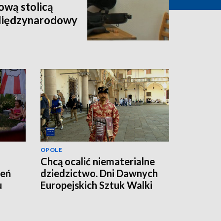
wą stolicą
 Międzynarodowy
OPOLE
Chcą ocalić niematerialne
zeń
dziedzictwo. Dni Dawnych
u
Europejskich Sztuk Walki