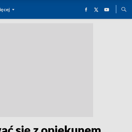
ęcej
ać się z opiekunem