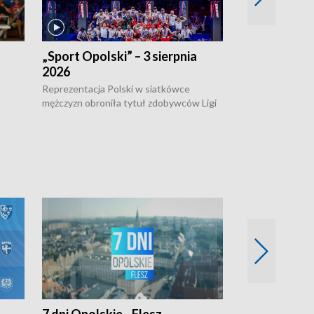
„Sport Opolski” – 3 sierpnia
„Sport Opolsk
2026
Reprezentacja P
mężczyzn w półfi
Reprezentacja Polski w siatkówce
meczu ćwierćfin
mężczyzn obroniła tytuł zdobywców Ligi
Biało-Czerwoni p
w
Narodów. W finale pokonali Amerykanów
Ningbo Ukraińcó
niejów
po tie-breaku. W meczu nie zabrakło
opolskich wątków.