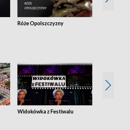
Róże Opolszczyzny
Czas report
Widokówka z Festiwalu
Strefa Kultu