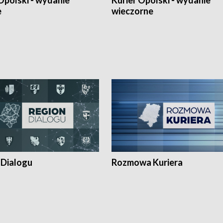
Opolski - wydanie
Kurier Opolski - wydanie
e
wieczorne
 Dialogu
Rozmowa Kuriera