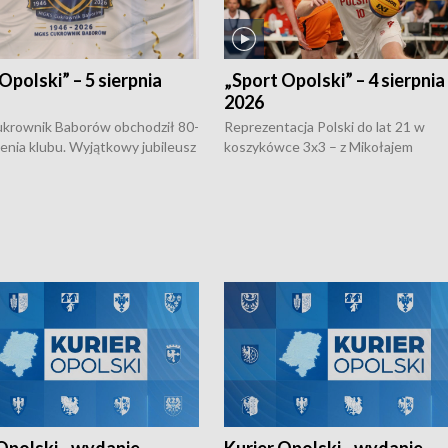
Opolski” – 5 sierpnia
„Sport Opolski” – 4 sierpnia
2026
rownik Baborów obchodził 80-
Reprezentacja Polski do lat 21 w
nienia klubu. Wyjątkowy jubileusz
koszykówce 3x3 – z Mikołajem
 na sportowo. W programie
Kowalczykiem z opolskiego AZS-u 
 turnieju eliminacyjnym
składzie - wygrała dwa z trzech tur
h Mistrzostw w siatkówce
w ramach Ligi Narodów. Rywalizacja
 amatorów w Opolu oraz o
odbyła się w węgierskim Szolnok.
lejarza Opole. Zapraszamy!