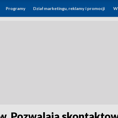
Programy
Dział marketingu, reklamy i promocji
Wi
ów. Pozwalają skontaktow