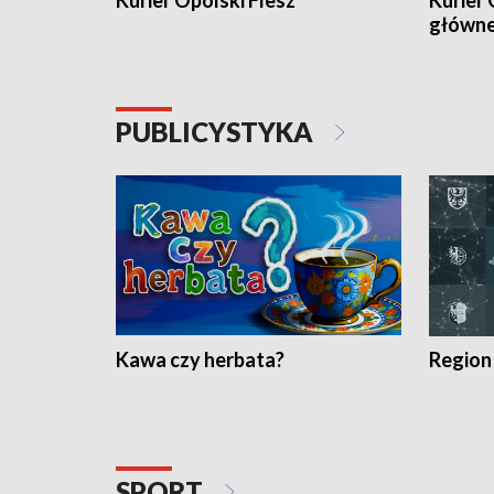
Kurier Opolski Flesz
Kurier 
główn
PUBLICYSTYKA
Kawa czy herbata?
Region
SPORT