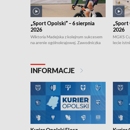
„Sport Opolski” – 6 sierpnia
„Sport 
2026
2026
Wiktoria Madejska z kolejnym sukcesem
MGKS Cuk
na arenie ogólnokrajowej. Zawodniczka
lecie ist
Klubu Kolarskiego Ziemia Brzeska
odbył się
została podwójna Mistrzynią Polski
również o
Juniorów Młodszych w kolarstwie
Otwartyc
torowym.
plażowej
INFORMACJE
meczu Ko