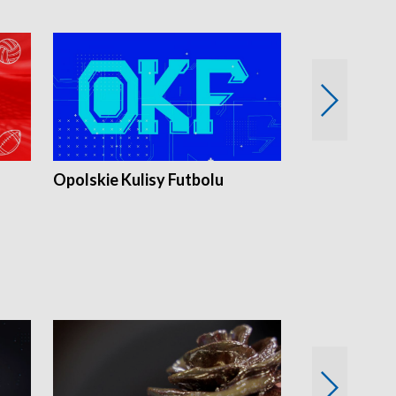
Opolskie Kulisy Futbolu
Złote chwile
sportu