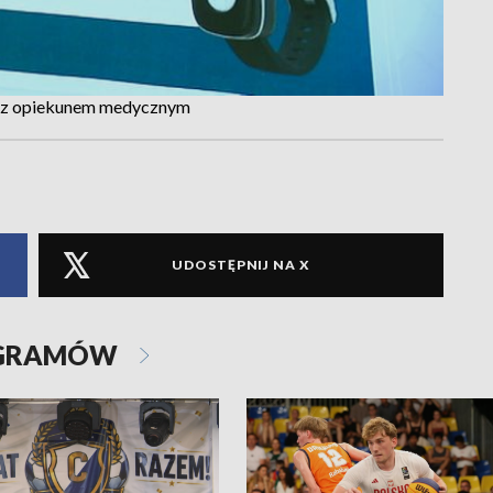
ię z opiekunem medycznym
UDOSTĘPNIJ NA X
OGRAMÓW