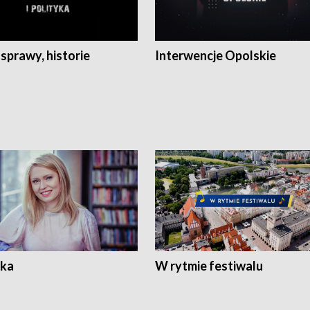
 sprawy, historie
Interwencje Opolskie
ka
W rytmie festiwalu