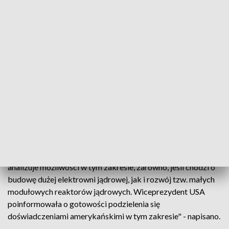
Na stronach KPRM poinformowano w weekend, że "na
prośbę strony amerykańskiej" premier Morawiecki
rozmawiał telefonicznie z wiceprezydent Harris, a głównym
tematem rozmowy były problemy w sektorze
energetycznym na świecie, co ma bezpośredni wpływ na
gospodarki wielu państw".
W komunikacie dodano, że "konieczne staje się poszukiwanie
nowych źródeł energii i rozwój m.in. energetyki jądrowej w
takich krajach, jak Polska".
"Premier Morawiecki podkreślił, że rząd szczegółowo
analizuje możliwości w tym zakresie, zarówno, jeśli chodzi o
budowę dużej elektrowni jądrowej, jak i rozwój tzw. małych
modułowych reaktorów jądrowych. Wiceprezydent USA
poinformowała o gotowości podzielenia się
doświadczeniami amerykańskimi w tym zakresie" - napisano.