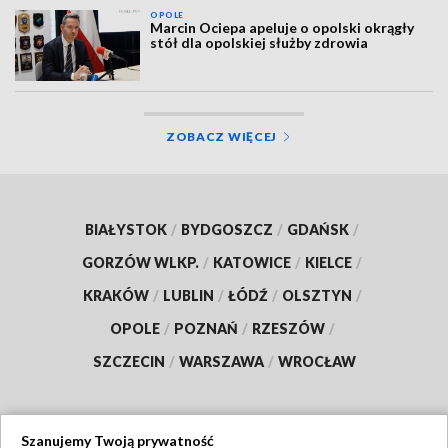
OPOLE
Marcin Ociepa apeluje o opolski okrągły
stół dla opolskiej służby zdrowia
ZOBACZ WIĘCEJ
BIAŁYSTOK
/
BYDGOSZCZ
/
GDAŃSK
/
GORZÓW WLKP.
/
KATOWICE
/
KIELCE
/
KRAKÓW
/
LUBLIN
/
ŁÓDŹ
/
OLSZTYN
/
OPOLE
/
POZNAŃ
/
RZESZÓW
/
SZCZECIN
/
WARSZAWA
/
WROCŁAW
Szanujemy Twoją prywatność