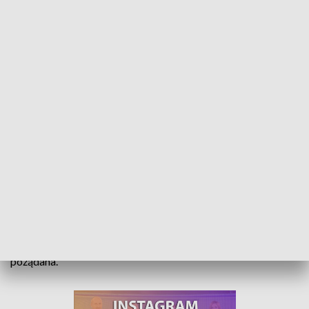
Zasadzili nowy park. Mieszkańcy Opola chcą by miasto było bardziej zielone
400 młodych drzewek zasadzono u zbiegu ulicy Borka i
Górnej w Opolu. W przyszłości nowy park pozytywnie
wpłynie nie tylko na krajobraz, ale także miejscowy
ekosystem. Zieleń w mieście jest przez zmęczonych
betonową przestrzenią mieszkańców coraz bardziej
pożądana.