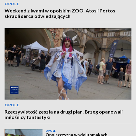
OPOLE
Weekend z lwami w opolskim ZOO. Atos i Portos
skradli serca odwiedzających
OPOLE
Rzeczywistość zeszła na drugi plan. Brzeg opanowali
miłośnicy fantastyki
OPOLE
Opolszczyzna w wielu smakach.