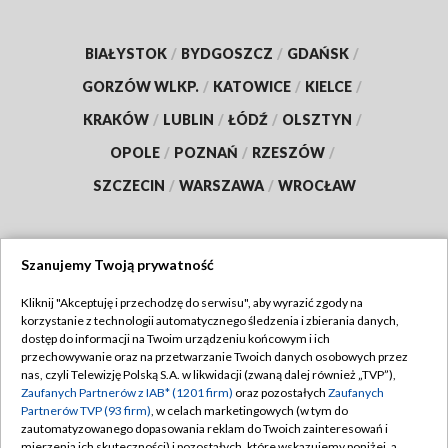
BIAŁYSTOK
/
BYDGOSZCZ
/
GDAŃSK
/
GORZÓW WLKP.
/
KATOWICE
/
KIELCE
/
KRAKÓW
/
LUBLIN
/
ŁÓDŹ
/
OLSZTYN
/
OPOLE
/
POZNAŃ
/
RZESZÓW
/
SZCZECIN
/
WARSZAWA
/
WROCŁAW
Szanujemy Twoją prywatność
Dołącz do nas:
Kliknij "Akceptuję i przechodzę do serwisu", aby wyrazić zgody na
korzystanie z technologii automatycznego śledzenia i zbierania danych,
TVP
dostęp do informacji na Twoim urządzeniu końcowym i ich
Abonament TVP
przechowywanie oraz na przetwarzanie Twoich danych osobowych przez
Regulamin TVP
nas, czyli Telewizję Polską S.A. w likwidacji (zwaną dalej również „TVP”),
Emisja w TVP
Zaufanych Partnerów z IAB* (1201 firm)
oraz pozostałych
Zaufanych
Polityka prywatności
Partnerów TVP (93 firm)
, w celach marketingowych (w tym do
Centrum informacji TVP
Moje zgody
zautomatyzowanego dopasowania reklam do Twoich zainteresowań i
mierzenia ich skuteczności) i pozostałych, które wskazujemy poniżej, a