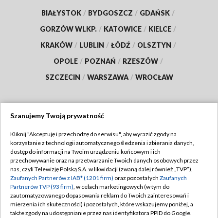
BIAŁYSTOK
/
BYDGOSZCZ
/
GDAŃSK
/
GORZÓW WLKP.
/
KATOWICE
/
KIELCE
/
KRAKÓW
/
LUBLIN
/
ŁÓDŹ
/
OLSZTYN
/
OPOLE
/
POZNAŃ
/
RZESZÓW
/
SZCZECIN
/
WARSZAWA
/
WROCŁAW
Szanujemy Twoją prywatność
Dołącz do nas:
Kliknij "Akceptuję i przechodzę do serwisu", aby wyrazić zgody na
korzystanie z technologii automatycznego śledzenia i zbierania danych,
TVP
dostęp do informacji na Twoim urządzeniu końcowym i ich
Abonament TVP
przechowywanie oraz na przetwarzanie Twoich danych osobowych przez
Regulamin TVP
nas, czyli Telewizję Polską S.A. w likwidacji (zwaną dalej również „TVP”),
Emisja w TVP
Zaufanych Partnerów z IAB* (1201 firm)
oraz pozostałych
Zaufanych
Polityka prywatności
Partnerów TVP (93 firm)
, w celach marketingowych (w tym do
Centrum informacji TVP
Moje zgody
zautomatyzowanego dopasowania reklam do Twoich zainteresowań i
mierzenia ich skuteczności) i pozostałych, które wskazujemy poniżej, a
Naziemna Telewizja Cyfrowa
Pomoc
także zgody na udostępnianie przez nas identyfikatora PPID do Google.