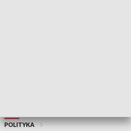
Wejściówka
Zakładka
MNIEJSZOŚCI
Schlesien Journal
POLITYKA