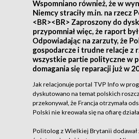
Wspomniano również, że w wy
Niemcy straciły m.in. na rzecz 
<BR><BR> Zaproszony do dysku
przypomniał więc, że raport by
Odpowiadając na zarzuty, że Po
gospodarcze i trudne relacje z 
wszystkie partie polityczne w 
domagania się reparacji już w 2
Jak relacjonuje portal TVP Info w prog
dyskutowano na temat polskich roszcz
przekonywał, że Francja otrzymała od
Polski nie kreowała się na ofiarę dział
Politolog z Wielkiej Brytanii dodawał z