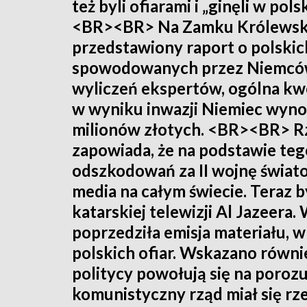
też byli ofiarami i „ginęli w po
<BR><BR> Na Zamku Królewski
przedstawiony raport o polski
spowodowanych przez Niemców
wyliczeń ekspertów, ogólna kwo
w wyniku inwazji Niemiec wynos
milionów złotych. <BR><BR> R
zapowiada, że na podstawie te
odszkodowań za II wojnę świat
media na całym świecie. Teraz
katarskiej telewizji Al Jazeera
poprzedziła emisja materiału, 
polskich ofiar. Wskazano równie
politycy powołują się na poroz
komunistyczny rząd miał się r