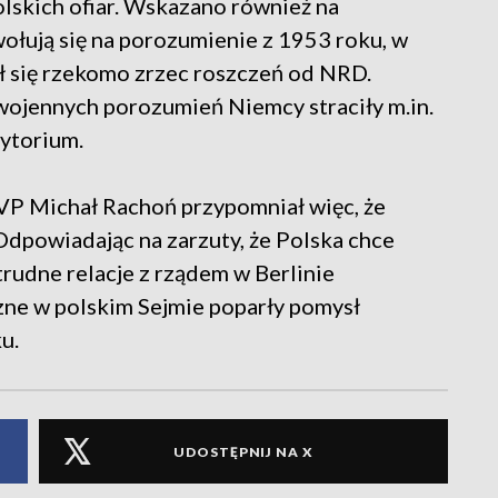
lskich ofiar. Wskazano również na
wołują się na porozumienie z 1953 roku, w
ł się rzekomo zrzec roszczeń od NRD.
ojennych porozumień Niemcy straciły m.in.
rytorium.
VP Michał Rachoń przypomniał więc, że
Odpowiadając na zarzuty, że Polska chce
rudne relacje z rządem w Berlinie
czne w polskim Sejmie poparły pomysł
u.
UDOSTĘPNIJ NA X