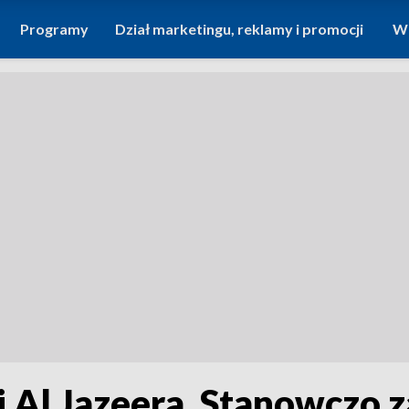
Programy
Dział marketingu, reklamy i promocji
Wi
i Al Jazeera. Stanowczo