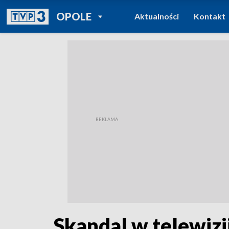
POWRÓT DO
OPOLE
Aktualności
Kontakt
TVP REGIONY
Skandal w telewizj