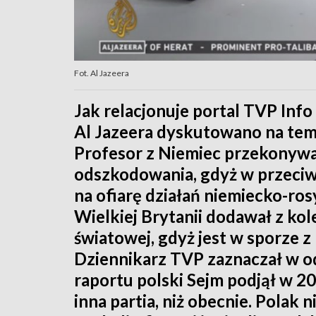
Fot. Al Jazeera
Jak relacjonuje portal TVP Info
Al Jazeera dyskutowano na tem
Profesor z Niemiec przekonywał
odszkodowania, gdyż w przeciwi
na ofiarę działań niemiecko-ro
Wielkiej Brytanii dodawał z kole
światowej, gdyż jest w sporze z
Dziennikarz TVP zaznaczał w od
raportu polski Sejm podjął w 2
inna partia, niż obecnie. Polak 