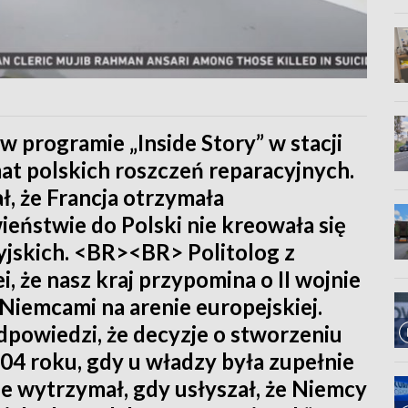
 w programie „Inside Story” w stacji
at polskich roszczeń reparacyjnych.
, że Francja otrzymała
eństwie do Polski nie kreowała się
syjskich. <BR><BR> Politolog z
i, że nasz kraj przypomina o II wojnie
 Niemcami na arenie europejskiej.
powiedzi, że decyzje o stworzeniu
004 roku, gdy u władzy była zupełnie
nie wytrzymał, gdy usłyszał, że Niemcy