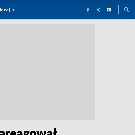
ęcej
 zareagował