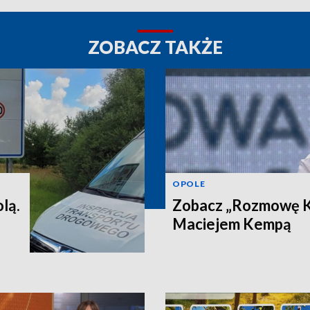
ZOBACZ TAKŻE
OPOLE
lą.
Zobacz „Rozmowę Ku
Maciejem Kempą