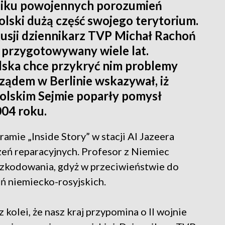
niku powojennych porozumień
Polski dużą część swojego terytorium.
sji dziennikarz TVP Michał Rachoń
ł przygotowywany wiele lat.
lska chce przykryć nim problemy
rządem w Berlinie wskazywał, iż
polskim Sejmie poparły pomysł
004 roku.
ramie „Inside Story” w stacji Al Jazeera
eń reparacyjnych. Profesor z Niemiec
szkodowania, gdyż w przeciwieństwie do
ań niemiecko-rosyjskich.
 kolei, że nasz kraj przypomina o II wojnie