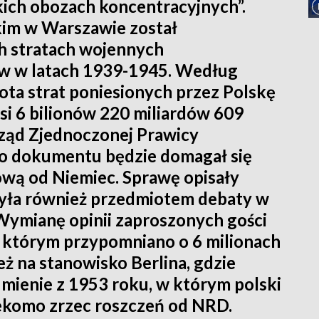
lskich obozach koncentracyjnych”.
m w Warszawie został
ch stratach wojennych
 w latach 1939-1945. Według
ta strat poniesionych przez Polskę
i 6 bilionów 220 miliardów 609
ząd Zjednoczonej Prawicy
go dokumentu będzie domagał się
ową od Niemiec. Sprawę opisały
 była również przedmiotem debaty w
. Wymianę opinii zaproszonych gości
w którym przypomniano o 6 milionach
ż na stanowisko Berlina, gdzie
umienie z 1953 roku, w którym polski
zekomo zrzec roszczeń od NRD.