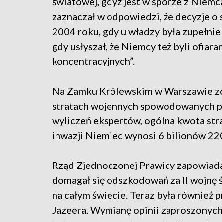
światowej, gdyż jest w sporze z Niemc
zaznaczał w odpowiedzi, że decyzje o 
2004 roku, gdy u władzy była zupełnie 
gdy usłyszał, że Niemcy też byli ofiara
koncentracyjnych”.
Na Zamku Królewskim w Warszawie zos
stratach wojennych spowodowanych p
wyliczeń ekspertów, ogólna kwota str
inwazji Niemiec wynosi 6 bilionów 22
Rząd Zjednoczonej Prawicy zapowiada
domagał się odszkodowań za II wojnę 
na całym świecie. Teraz była również 
Jazeera. Wymianę opinii zaproszonych 