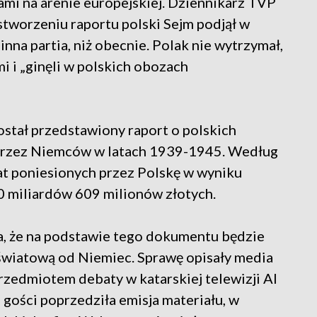
ami na arenie europejskiej. Dziennikarz TVP
stworzeniu raportu polski Sejm podjął w
inna partia, niż obecnie. Polak nie wytrzymał,
mi i „ginęli w polskich obozach
tał przedstawiony raport o polskich
rzez Niemców w latach 1939-1945. Według
at poniesionych przez Polskę w wyniku
0 miliardów 609 milionów złotych.
, że na podstawie tego dokumentu będzie
światową od Niemiec. Sprawę opisały media
przedmiotem debaty w katarskiej telewizji Al
gości poprzedziła emisja materiału, w