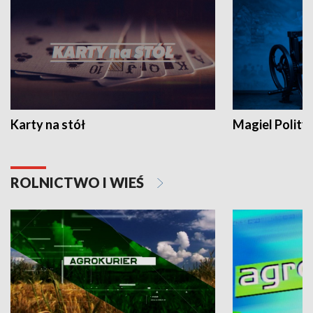
Karty na stół
Magiel Polity
ROLNICTWO I WIEŚ