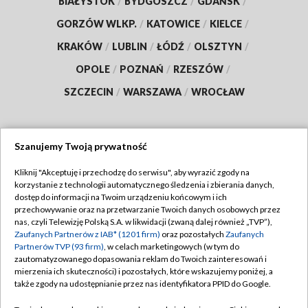
BIAŁYSTOK
/
BYDGOSZCZ
/
GDAŃSK
/
GORZÓW WLKP.
/
KATOWICE
/
KIELCE
/
KRAKÓW
/
LUBLIN
/
ŁÓDŹ
/
OLSZTYN
/
OPOLE
/
POZNAŃ
/
RZESZÓW
/
SZCZECIN
/
WARSZAWA
/
WROCŁAW
Szanujemy Twoją prywatność
Dołącz do nas:
Kliknij "Akceptuję i przechodzę do serwisu", aby wyrazić zgody na
korzystanie z technologii automatycznego śledzenia i zbierania danych,
TVP
dostęp do informacji na Twoim urządzeniu końcowym i ich
Abonament TVP
przechowywanie oraz na przetwarzanie Twoich danych osobowych przez
Regulamin TVP
nas, czyli Telewizję Polską S.A. w likwidacji (zwaną dalej również „TVP”),
Emisja w TVP
Zaufanych Partnerów z IAB* (1201 firm)
oraz pozostałych
Zaufanych
Polityka prywatności
Partnerów TVP (93 firm)
, w celach marketingowych (w tym do
Centrum informacji TVP
Moje zgody
zautomatyzowanego dopasowania reklam do Twoich zainteresowań i
mierzenia ich skuteczności) i pozostałych, które wskazujemy poniżej, a
Naziemna Telewizja Cyfrowa
Pomoc
także zgody na udostępnianie przez nas identyfikatora PPID do Google.
Sklep TVP
Biuro reklamy